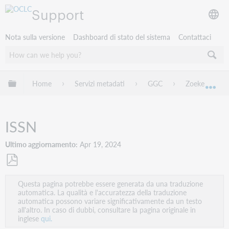
Support
Nota sulla versione
Dashboard di stato del sistema
Contattaci
Espandi/comprimi la gerarchia globale
Home
Servizi metadati
GGC
Zoeken
Esp
ISSN
Ultimo aggiornamento
Apr 19, 2024
Salva
Questa pagina potrebbe essere generata da una traduzione
come
automatica. La qualità e l'accuratezza della traduzione
PDF
automatica possono variare significativamente da un testo
all'altro. In caso di dubbi, consultare la pagina originale in
inglese
qui.