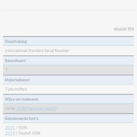
sleutel: ISS
Omschrijving
International Standard Serial Number
Recordsoort
T
Materiaalsoort
Tijdschriften
Wijze van indexeren
zie bij:
NUM (Nummersleutel)
Geïndexeerde kmc's
2010
/ ISSN
2019
/ Foutief ISSN