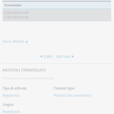
Voorbeelden
Z ISS 00237760
Z ISS 09211616
Torna all'inizio
ISBN
Kill-Titels
ARTICOLI CONSIGLIATI
There are no recommended articles.
Tipo di articolo
Content type
Argomento
Product documentation
Lingua
Nederlands