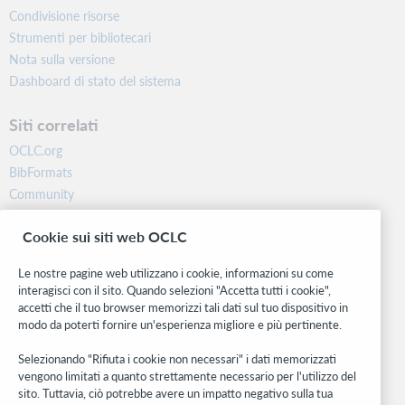
Condivisione risorse
Strumenti per bibliotecari
Nota sulla versione
Dashboard di stato del sistema
Siti correlati
OCLC.org
BibFormats
Community
Ricerca
Cookie sui siti web OCLC
WebJunction
Rete sviluppatori
Le nostre pagine web utilizzano i cookie, informazioni su come
interagisci con il sito. Quando selezioni "Accetta tutti i cookie",
Stay in the know.
accetti che il tuo browser memorizzi tali dati sul tuo dispositivo in
modo da poterti fornire un'esperienza migliore e più pertinente.
Ricevi gli ultimi aggiornamenti di prodotti, ricerche, eventi e molto
altro direttamente nella tua casella di posta.
Selezionando "Rifiuta i cookie non necessari" i dati memorizzati
vengono limitati a quanto strettamente necessario per l'utilizzo del
Subscribe now
sito. Tuttavia, ciò potrebbe avere un impatto negativo sulla tua