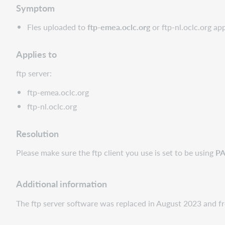
Symptom
Fles uploaded to
ftp-emea.oclc.org
or ftp-nl.oclc.org ap
Applies to
ftp server:
ftp-emea.oclc.org
ftp-nl.oclc.org
Resolution
Please make sure the ftp client you use is set to be using
PA
Additional information
The ftp server software was replaced in August 2023 and f