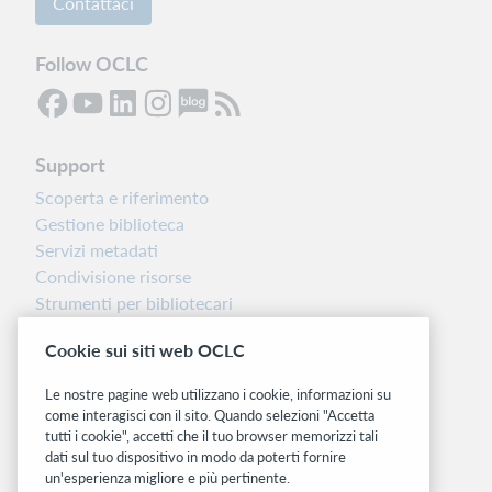
Contattaci
Follow OCLC
Support
Scoperta e riferimento
Gestione biblioteca
Servizi metadati
Condivisione risorse
Strumenti per bibliotecari
Nota sulla versione
Cookie sui siti web OCLC
Dashboard di stato del sistema
Le nostre pagine web utilizzano i cookie, informazioni su
Siti correlati
come interagisci con il sito. Quando selezioni "Accetta
tutti i cookie", accetti che il tuo browser memorizzi tali
OCLC.org
dati sul tuo dispositivo in modo da poterti fornire
BibFormats
un'esperienza migliore e più pertinente.