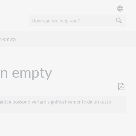
in empty
in empty
Salva
come
atica possono variare significativamente da un testo
PDF