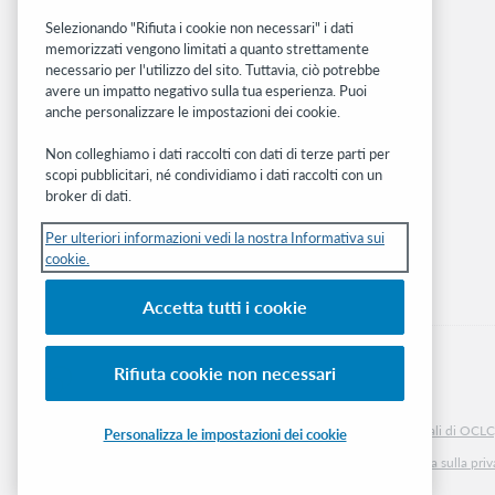
Community
Ricerca
Selezionando "Rifiuta i cookie non necessari" i dati
memorizzati vengono limitati a quanto strettamente
WebJunction
necessario per l'utilizzo del sito. Tuttavia, ciò potrebbe
Rete sviluppatori
avere un impatto negativo sulla tua esperienza. Puoi
anche personalizzare le impostazioni dei cookie.
Stay in the know.
Non colleghiamo i dati raccolti con dati di terze parti per
Ricevi gli ultimi aggiornamenti di prodotti,
scopi pubblicitari, né condividiamo i dati raccolti con un
ricerche, eventi e molto altro direttamente
broker di dati.
nella tua casella di posta.
Per ulteriori informazioni vedi la nostra Informativa sui
cookie.
Subscribe now
Accetta tutti i cookie
Rifiuta cookie non necessari
© 2026 OCLC
Marchi e/o marchi di servizio nazionali e internazionali di OCLC, 
Personalizza le impostazioni dei cookie
Informativa sui cookie
Elenco e impostazioni dei cookie
Informativa sulla pri