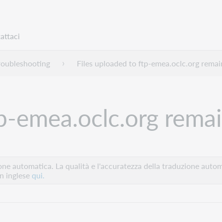
attaci
roubleshooting
Files uploaded to ftp-emea.oclc.org rema
tp-emea.oclc.org rema
e automatica. La qualità e l'accuratezza della traduzione autom
in inglese
qui.