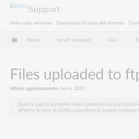
Support
Nota sulla versione
Dashboard di stato del sistema
Cont
Espandi/comprimi la gerarchia globale
Home
Servizi metadati
GGC
T
Files uploaded to f
Ultimo aggiornamento
Sep 6, 2023
Questa pagina potrebbe essere generata da una traduzion
all'altro. In caso di dubbi, consultare la pagina originale 