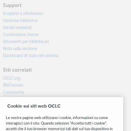
Support
Scoperta e riferimento
Gestione biblioteca
Servizi metadati
Condivisione risorse
Strumenti per bibliotecari
Nota sulla versione
Dashboard di stato del sistema
Siti correlati
OCLC.org
BibFormats
Community
Ricerca
Cookie sui siti web OCLC
WebJunction
Rete sviluppatori
Le nostre pagine web utilizzano i cookie, informazioni su come
interagisci con il sito. Quando selezioni "Accetta tutti i cookie",
Stay in the know.
accetti che il tuo browser memorizzi tali dati sul tuo dispositivo in