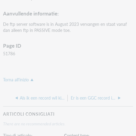
Aanvullende informatie:
De ftp server software is in August 2023 vervangen en staat vanaf
dan alleen ftp in PASSIVE mode toe.
Page ID
51786
Torna all'inizio
Als ik een record wil killen waar nog relaties mee zijn, hoe vind ik dan die gerelateerde records?
Er is een GGC record in WorldCat aangepast en deze is nu bevoren kan dit ongedaan gemaakt worden?
ARTICOLI CONSIGLIATI
There are no recommended articles.
Tipo di articolo
Content type