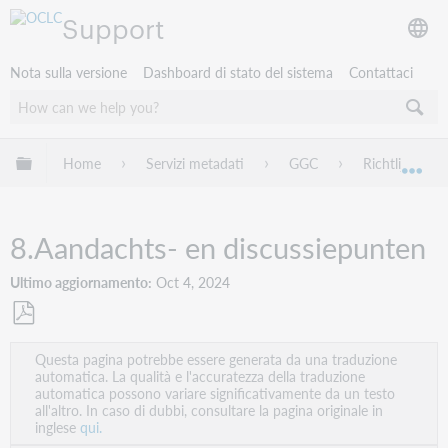
Support
Nota sulla versione
Dashboard di stato del sistema
Contattaci
Espandi/comprimi la gerarchia globale
Home
Servizi metadati
GGC
Richtlijnen
Esp
8.Aandachts- en discussiepunten
Ultimo aggiornamento
Oct 4, 2024
Salva
Questa pagina potrebbe essere generata da una traduzione
come
automatica. La qualità e l'accuratezza della traduzione
PDF
automatica possono variare significativamente da un testo
all'altro. In caso di dubbi, consultare la pagina originale in
inglese
qui.