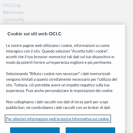
OCLC.org
BibFormats
Community
Ricerca
Cookie sui siti web OCLC
WebJunction
Rete sviluppatori
Le nostre pagine web utilizzano i cookie, informazioni su come
interagisci con il sito. Quando selezioni "Accetta tutti i cookie",
Stay in the know.
accetti che il tuo browser memorizzi tali dati sul tuo dispositivo in
modo da poterti fornire un'esperienza migliore e più pertinente.
Ricevi gli ultimi aggiornamenti di prodotti, ricerche, eventi e molto
altro direttamente nella tua casella di posta.
Selezionando "Rifiuta i cookie non necessari" i dati memorizzati
vengono limitati a quanto strettamente necessario per l'utilizzo del
Subscribe now
sito. Tuttavia, ciò potrebbe avere un impatto negativo sulla tua
esperienza. Puoi anche personalizzare le impostazioni dei cookie.
Non colleghiamo i dati raccolti con dati di terze parti per scopi
pubblicitari, né condividiamo i dati raccolti con un broker di dati.
Per ulteriori informazioni vedi la nostra Informativa sui cookie.
© 2026 OCLC
Marchi e/o marchi di servizio nazionali e internazionali di OCLC, Inc. e delle sue