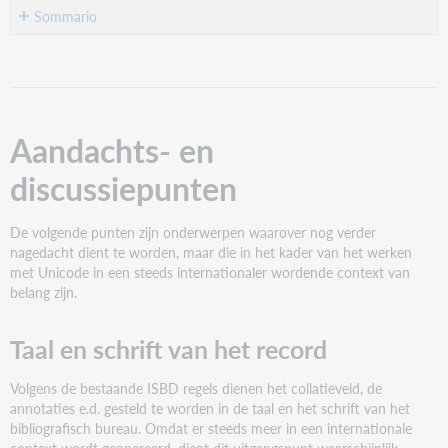
Sommario
Aandachts-
en
discussiepunten
Taal
Aandachts- en
en
schrift
discussiepunten
van
het
record
De volgende punten zijn onderwerpen waarover nog verder
Onderscheid
nagedacht dient te worden, maar die in het kader van het werken
vertalen
met Unicode in een steeds internationaler wordende context van
en
belang zijn.
translitereren
Onderscheid
Taal en schrift van het record
schrift
en
Volgens de bestaande ISBD regels dienen het collatieveld, de
taal
annotaties e.d. gesteld te worden in de taal en het schrift van het
bibliografisch bureau. Omdat er steeds meer in een internationale