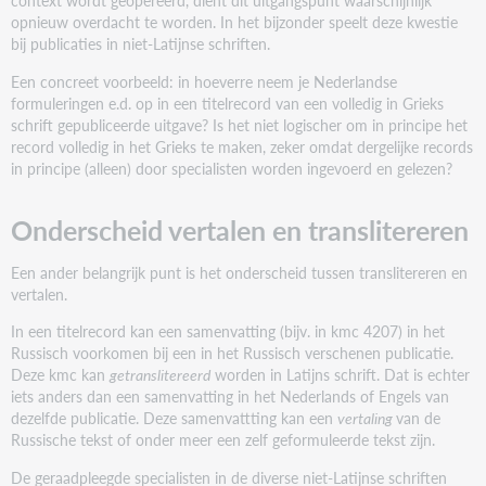
context wordt geopereerd, dient dit uitgangspunt waarschijnlijk
opnieuw overdacht te worden. In het bijzonder speelt deze kwestie
bij publicaties in niet-Latijnse schriften.
Een concreet voorbeeld: in hoeverre neem je Nederlandse
formuleringen e.d. op in een titelrecord van een volledig in Grieks
schrift gepubliceerde uitgave? Is het niet logischer om in principe het
record volledig in het Grieks te maken, zeker omdat dergelijke records
in principe (alleen) door specialisten worden ingevoerd en gelezen?
Onderscheid vertalen en translitereren
Een ander belangrijk punt is het onderscheid tussen translitereren en
vertalen.
In een titelrecord kan een samenvatting (bijv. in kmc 4207) in het
Russisch voorkomen bij een in het Russisch verschenen publicatie.
Deze kmc kan
getranslitereerd
worden in Latijns schrift. Dat is echter
iets anders dan een samenvatting in het Nederlands of Engels van
dezelfde publicatie. Deze samenvattting kan een
vertaling
van de
Russische tekst of onder meer een zelf geformuleerde tekst zijn.
De geraadpleegde specialisten in de diverse niet-Latijnse schriften