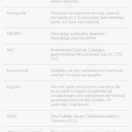
modify-demodify
).
Monografie
Publicatie van beperkte omvang, meestal
bestaande uit 1 fysieke band, met eenledige
opzet, in 1 keer verschijnend.
MP/MO
Meerdelige publicaties (boeken) /
Meerdelige objecten AVM)
NCC
Nederlandse Centrale Catalogus,
geautomatiseerde combinatie van CC, CTC,
CLC.
Numeric pad
Gedeelte van een toetsenbord in hoofdzaak
voor het invoeren van getallen.
Oggetto
Een niet nader omschreven voorwerp. De
term wordt in engere zin gebruikt als
verzamelnaam voor voorwerpen die meestal
gecatalogiseerd worden: boeken, AV-
materialen, kaarten etc.
OCLC
Ohio College Library Centre gevestigd in
Columbus (U.S.).