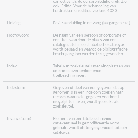
correcties) als de oorspronkelijke druk. Zie
ook: Editie. Voor de behandeling van
herdrukken en edities: zie kmc 4020.
Holding
Bezitsaanduiding in omvang (jaargangen etc.)
Hoofdwoord
De naam van een persoon of corporatie of
een titel, waardoor de plaats van een
catalogustitel in de alfabetische catalogus
wordt bepaald en waarop de bibliografische
beschrijving kan worden teruggevonden.
Index
Tabel van zoeksleutels met vindplaatsen van
de ermee overeenkomende
titelbeschrijvingen.
Indexterm
Gegeven of deel van een gegeven dat op
genomen is in een index om zoeken naar
records waarin dat gegeven voorkomt,
mogelijk te maken; wordt gebruikt als
zoeksleutel.
Ingangs(term)
Element van een titelbeschrijving
dat,eventueel in gemodificeerde vorm,
gebruikt wordt als toegangsmiddel tot een
catalogus.