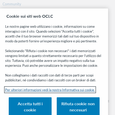
Community
Ricerca
Cookie sui siti web OCLC
WebJunction
Rete sviluppatori
Le nostre pagine web utilizzano i cookie, informazioni su come
interagisci con il sito. Quando selezioni "Accetta tutti i cookie",
Stay in the know.
accetti che il tuo browser memorizzi tali dati sul tuo dispositivo in
modo da poterti fornire un'esperienza migliore e più pertinente.
Ricevi gli ultimi aggiornamenti di prodotti, ricerche, eventi e molto
altro direttamente nella tua casella di posta.
Selezionando "Rifiuta i cookie non necessari" i dati memorizzati
vengono limitati a quanto strettamente necessario per l'utilizzo del
Subscribe now
sito. Tuttavia, ciò potrebbe avere un impatto negativo sulla tua
esperienza. Puoi anche personalizzare le impostazioni dei cookie.
Non colleghiamo i dati raccolti con dati di terze parti per scopi
pubblicitari, né condividiamo i dati raccolti con un broker di dati.
Per ulteriori informazioni vedi la nostra Informativa sui cookie.
© 2026 OCLC
Marchi e/o marchi di servizio nazionali e internazionali di OCLC, Inc. e delle sue
Accetta tutti i
Rifiuta cookie non
affiliate
cookie
necessari
Informativa sui cookie
Elenco e impostazioni dei cookie