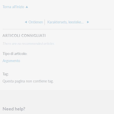
Torna all'inizio
Ontlenen
Karaktersets, leestekens, interpunctie e.d.
ARTICOLI CONSIGLIATI
There are no recommended articles.
Tipo di articolo
Argomento
Tag
Questa pagina non contiene tag.
Need help?