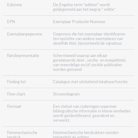
Edizione
De Engelse term "edition" wordt
gelijkgesteld aan het begrip " editie".
EPN
Exemplaar Productie Nummer
Exemplaargegevens
Gegevens die het exemplaar identificeren
ten opzichte van andere exemplaren van
dezelfde titel, bijvoorbeeld de signatuur.
Familiepresentatie
Schermbeeld waarop aan elkaar
gerelateerde deel-, sectie- en koepeltitels
van meerdelige en/of seriële publicaties
worden getoond
Finding list
Catalogus met uitsluitend lokaliseerfunctie.
Flow chart
Stroomdiagram.
Formaat
Een stelsel van coderingen waarmee
bibliografische informatie in kleine eenheden
wordt geïdentificeerd, geordend en
verwerkt.
Fotomechanische
Fotomechanische herdrukken worden
herdruk
behandeld als edities.