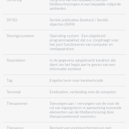
titelbeschrijvingen in een bepaalde volgorde
aanbieden.
SP/SO
Seriële publicaties (boeken) / Seriële
objecten (AVM)
Sturingssysteem
Operating system . Een uitgebreid
programmapakket dat o.a. zorgdraagt voor
het juist functioneren van computer en
randapparatuur.
Stuurteken
In de gegevens aangebracht karakter dat
dient om het begin aan te geven van een
informatie-eenheid
Tag
Engelse term voor kenmerkcode
Terminal
Eindstation, verbinding met de computer.
Thesaureren
Toevoegen aan / vervangen van de voor de
rol van ingangsterm in aanmerking komende
elementen van de titelbeschrijving door
thesauruselement nummers.
Thesaurus
Bestand van voorkeurstermen en niet-