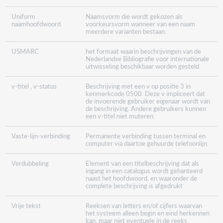
Uniform
Naamsvorm die wordt gekozen als
naamhoofdwoord
voorkeursvorm wanneer van een naam
meerdere varianten bestaan.
USMARC
het formaat waarin beschrijvingen van de
Nederlandse Bibliografie voor internationale
uitwisseling beschikbaar worden gesteld
v-titel , v-status
Beschrijving met een v op positie 3 in
kenmerkcode 0500. Deze v impliceert dat
de invoerende gebruiker eigenaar wordt van
de beschrijving. Andere gebruikers kunnen
een v-titel niet muteren.
Vaste-lijn-verbinding
Permanente verbinding tussen terminal en
computer via daartoe gehuurde telefoonlijn.
Verdubbeling
Element van een titelbeschrijving dat als
ingang in een catalogus wordt gehanteerd
naast het hoofdwoord, en waaronder de
complete beschrijving is afgedrukt
Vrije tekst
Reeksen van letters en/of cijfers waarvan
het systeem alleen begin en eind herkennen
kan, maar niet eventuele in de reeks