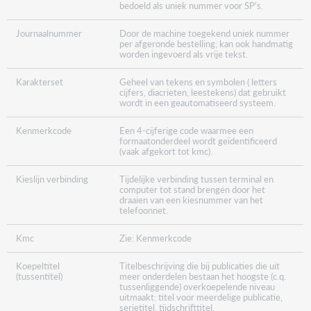
bedoeld als uniek nummer voor SP's.
Journaalnummer
Door de machine toegekend uniek nummer
per afgeronde bestelling; kan ook handmatig
worden ingevoerd als vrije tekst.
Karakterset
Geheel van tekens en symbolen ( letters
cijfers, diacrieten, leestekens) dat gebruikt
wordt in een geautomatiseerd systeem.
Kenmerkcode
Een 4-cijferige code waarmee een
formaatonderdeel wordt geïdentificeerd
(vaak afgekort tot kmc).
Kieslijn verbinding
Tijdelijke verbinding tussen terminal en
computer tot stand brengen door het
draaien van een kiesnummer van het
telefoonnet.
Kmc
Zie: Kenmerkcode
Koepeltitel
Titelbeschrijving die bij publicaties die uit
(tussentitel)
meer onderdelen bestaan het hoogste (c.q.
tussenliggende) overkoepelende niveau
uitmaakt: titel voor meerdelige publicatie,
serietitel, tijdschrifttitel.