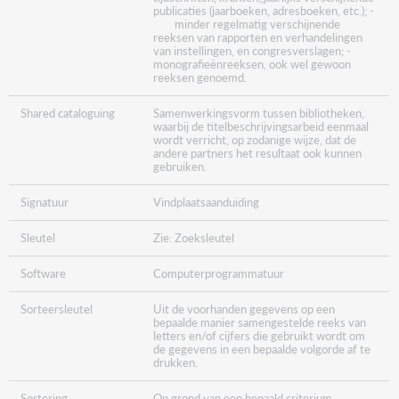
publicaties (jaarboeken, adresboeken, etc.); -
minder regelmatig verschijnende
reeksen van rapporten en verhandelingen
van instellingen, en congresverslagen; -
monografieënreeksen, ook wel gewoon
reeksen genoemd.
Shared cataloguing
Samenwerkingsvorm tussen bibliotheken,
waarbij de titelbeschrijvingsarbeid eenmaal
wordt verricht, op zodanige wijze, dat de
andere partners het resultaat ook kunnen
gebruiken.
Signatuur
Vindplaatsaanduiding
Sleutel
Zie: Zoeksleutel
Software
Computerprogrammatuur
Sorteersleutel
Uit de voorhanden gegevens op een
bepaalde manier samengestelde reeks van
letters en/of cijfers die gebruikt wordt om
de gegevens in een bepaalde volgorde af te
drukken.
Sortering
Op grond van een bepaald criterium