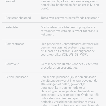
Record
Een set van bij elkaar behorende gegevens,
betrekking hebbend op één object (bijv. een
boek).
Registratiebestand
Totaal van gegevens betreffende registratie.
Retrotitel
Machineleesbare titelbeschrijving die via
retrospectieve catalogusinvoer tot stand is
gekomen.
Rompformaat
Het geheel van kenmerkcodes dat voor alle
deelnemers aan het systeem algemeen
bruikbaar en zichtbaar is, dit ongeacht de
soort gebruiker (OB, WB, SB, WSF).
Routeveld
Gereserveerde ruimte voor het kiezen van
procedures en presentaties.
Seriële publicatie
Een seriële publicatie (sp) is een publicatie
die uitgegeven wordt in elkaar opvolgende
afleveringen of delen, gewoonlijk
gerangschikt in een numerieke of
chronologische volgorde en bedoeld om
steeds voortgezet te worden. Onder seriële
publicaties worden begrepen: - alle
periodiek verschijnende publicaties zoals
tijdschriften, kranten,,jaarlijks verschijnende