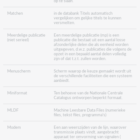
op te slaan.
Matchen
in de databank Titels automatisch
vergelijken om gelijke titels te kunnen
versmelten.
Meerdelige publicatie
Een meerdelige publicatie (mp) is een
(niet serieel)
publicatie die bestaat uit een aantal losse
afzonderlijke delen die als eenheid worden
uitgegeven, d.w.z. publicaties die volgens de
opzet in een bepaald aantal delen volledig
zijn of dat t.z.t. zullen worden.
Menuscherm
Scherm waarop de keuze gemaakt wordt uit
de verschillende faciliteiten die een systeem
aanbiedt.
Miniformat
Ten behoeve van de Nationale Centrale
Catalogus ontworpen beperkt formaat.
MLDF
Machine Leesbare Data Files (numerieke
files, tekst files, programma's)
Modem
Een aan weerszijden van de lijn, waarover
transmissie plaats vindt, aangebracht
apparaat ter omvorming van signalen (