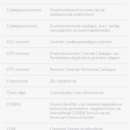
Catalogiseersysteem
Geautomatiseerd systeem dat de
catalogisering ondersteunt.
Catalogussysteem
Geautomatiseerde catalogus, d.w.z. opslag
van gegevens en zoekmogelijkheden.
CLC-nummer
Centrale Landbouwcatalogus nummer
CCP-nummer
Productienummer Centrale Catalogus van
Periodieken afgedrukt in gedrukte uitgave.
CTC-nummer
Nummer Centrale Technische Catalogus
Characterset
Zie: Karakterset
Check-digit
Controlecijfer voor cijferreeksen.
CODEN
Unieke identifier voor wetenschappelijke en
technische periodieken, toegekend door de
International CODEN Service van de
American Chemical Society.
COM
Computer Output on Microfiche.