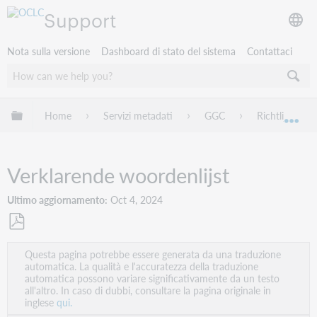
Support
Nota sulla versione
Dashboard di stato del sistema
Contattaci
Espandi/comprimi la gerarchia globale
Home
Servizi metadati
GGC
Richtlijnen
Esp
Verklarende woordenlijst
Ultimo aggiornamento
Oct 4, 2024
Salva
Questa pagina potrebbe essere generata da una traduzione
come
automatica. La qualità e l'accuratezza della traduzione
PDF
automatica possono variare significativamente da un testo
all'altro. In caso di dubbi, consultare la pagina originale in
inglese
qui.