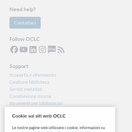
Need help?
Contattaci
Follow OCLC
Support
Scoperta e riferimento
Gestione biblioteca
Servizi metadati
Condivisione risorse
Strumenti per bibliotecari
Nota sulla versione
Cookie sui siti web OCLC
Dashboard di stato del sistema
Le nostre pagine web utilizzano i cookie, informazioni su
Siti correlati