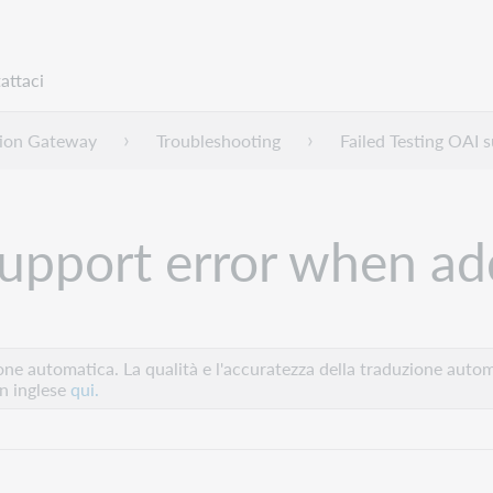
attaci
ction Gateway
Troubleshooting
Failed Testing OAI 
support error when a
e automatica. La qualità e l'accuratezza della traduzione autom
in inglese
qui.