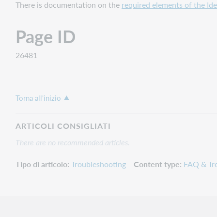
There is documentation on the
required elements of the Id
Page ID
26481
Torna all'inizio
ARTICOLI CONSIGLIATI
There are no recommended articles.
Tipo di articolo
Troubleshooting
Content type
FAQ & Tr