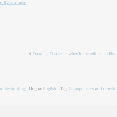
entify response
.
Encoding Characters when in the edit map utility
oubleshooting
Lingua
English
Tag
Manage users and reposito