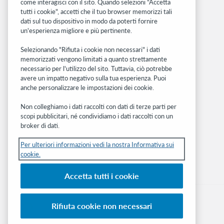
come interagisci con il sito. Quando selezioni "Accetta
tutti i cookie", accetti che il tuo browser memorizzi tali
OCLC.org
dati sul tuo dispositivo in modo da poterti fornire
BibFormats
un'esperienza migliore e più pertinente.
Community
Ricerca
Selezionando "Rifiuta i cookie non necessari" i dati
memorizzati vengono limitati a quanto strettamente
WebJunction
necessario per l'utilizzo del sito. Tuttavia, ciò potrebbe
Rete sviluppatori
avere un impatto negativo sulla tua esperienza. Puoi
anche personalizzare le impostazioni dei cookie.
Stay in the know.
Non colleghiamo i dati raccolti con dati di terze parti per
Ricevi gli ultimi aggiornamenti di prodotti,
scopi pubblicitari, né condividiamo i dati raccolti con un
ricerche, eventi e molto altro direttamente
broker di dati.
nella tua casella di posta.
Per ulteriori informazioni vedi la nostra Informativa sui
cookie.
Subscribe now
Accetta tutti i cookie
Rifiuta cookie non necessari