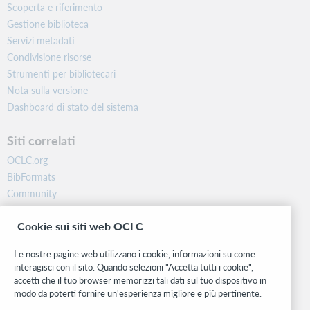
Scoperta e riferimento
Gestione biblioteca
Servizi metadati
Condivisione risorse
Strumenti per bibliotecari
Nota sulla versione
Dashboard di stato del sistema
Siti correlati
OCLC.org
BibFormats
Community
Ricerca
Cookie sui siti web OCLC
WebJunction
Rete sviluppatori
Le nostre pagine web utilizzano i cookie, informazioni su come
interagisci con il sito. Quando selezioni "Accetta tutti i cookie",
Stay in the know.
accetti che il tuo browser memorizzi tali dati sul tuo dispositivo in
modo da poterti fornire un'esperienza migliore e più pertinente.
Ricevi gli ultimi aggiornamenti di prodotti, ricerche, eventi e molto