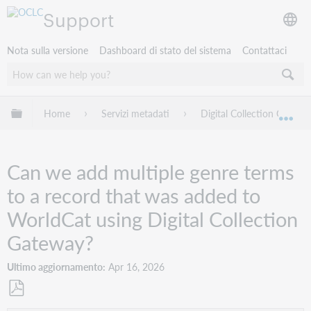
Support
Nota sulla versione
Dashboard di stato del sistema
Contattaci
Espandi/comprimi la gerarchia globale
Home
Servizi metadati
Digital Collection Gatewa
Esp
Can we add multiple genre terms
to a record that was added to
WorldCat using Digital Collection
Gateway?
Ultimo aggiornamento
Apr 16, 2026
Salva