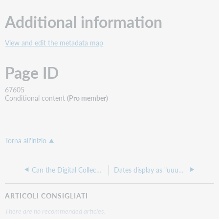
Additional information
View and edit the metadata map
Page ID
67605
Conditional content
(Pro member)
Torna all'inizio
Can the Digital Collection Gateway support a non OAI-PMH compliant repository?
Dates display as "uuuu" in our DCG records
ARTICOLI CONSIGLIATI
There are no recommended articles.