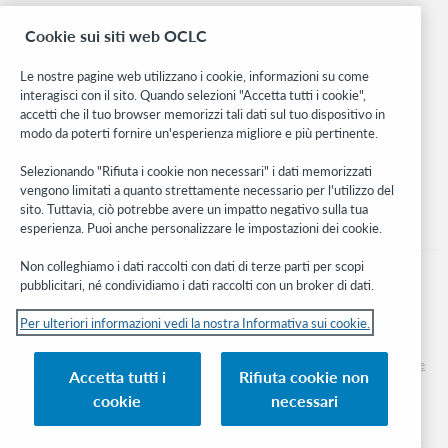
Ricerca
Cookie sui siti web OCLC
WebJunction
Rete sviluppatori
Le nostre pagine web utilizzano i cookie, informazioni su come
interagisci con il sito. Quando selezioni "Accetta tutti i cookie",
Stay in the know.
accetti che il tuo browser memorizzi tali dati sul tuo dispositivo in
modo da poterti fornire un'esperienza migliore e più pertinente.
Ricevi gli ultimi aggiornamenti di prodotti, ricerche, eventi e molto
altro direttamente nella tua casella di posta.
Selezionando "Rifiuta i cookie non necessari" i dati memorizzati
vengono limitati a quanto strettamente necessario per l'utilizzo del
Subscribe now
sito. Tuttavia, ciò potrebbe avere un impatto negativo sulla tua
esperienza. Puoi anche personalizzare le impostazioni dei cookie.
Non colleghiamo i dati raccolti con dati di terze parti per scopi
pubblicitari, né condividiamo i dati raccolti con un broker di dati.
Per ulteriori informazioni vedi la nostra Informativa sui cookie.
© 2026 OCLC
Marchi e/o marchi di servizio nazionali e internazionali di OCLC, Inc. e delle sue
Accetta tutti i
Rifiuta cookie non
affiliate
cookie
necessari
Informativa sui cookie
Elenco e impostazioni dei cookie
Informativa sulla privacy
Dichiarazione di accessibilità
Certificato ISO 27001