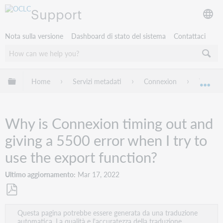
Support
Nota sulla versione
Dashboard di stato del sistema
Contattaci
Espandi/comprimi la gerarchia globale
Home
Servizi metadati
Connexion
Trouble
Esp
Why is Connexion timing out and
giving a 5500 error when I try to
use the export function?
Ultimo aggiornamento
Mar 17, 2022
Salva
Questa pagina potrebbe essere generata da una traduzione
come
automatica. La qualità e l'accuratezza della traduzione