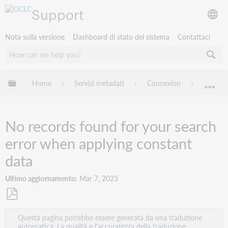
Support
Nota sulla versione
Dashboard di stato del sistema
Contattaci
Espandi/comprimi la gerarchia globale
Home
Servizi metadati
Connexion
Trouble
Esp
No records found for your search
error when applying constant
data
Ultimo aggiornamento
Mar 7, 2023
Salva
Questa pagina potrebbe essere generata da una traduzione
come
automatica. La qualità e l'accuratezza della traduzione