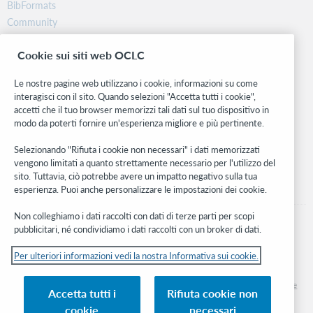
BibFormats
Community
Ricerca
Cookie sui siti web OCLC
WebJunction
Rete sviluppatori
Le nostre pagine web utilizzano i cookie, informazioni su come
interagisci con il sito. Quando selezioni "Accetta tutti i cookie",
Stay in the know.
accetti che il tuo browser memorizzi tali dati sul tuo dispositivo in
modo da poterti fornire un'esperienza migliore e più pertinente.
Ricevi gli ultimi aggiornamenti di prodotti, ricerche, eventi e molto
altro direttamente nella tua casella di posta.
Selezionando "Rifiuta i cookie non necessari" i dati memorizzati
vengono limitati a quanto strettamente necessario per l'utilizzo del
Subscribe now
sito. Tuttavia, ciò potrebbe avere un impatto negativo sulla tua
esperienza. Puoi anche personalizzare le impostazioni dei cookie.
Non colleghiamo i dati raccolti con dati di terze parti per scopi
pubblicitari, né condividiamo i dati raccolti con un broker di dati.
Per ulteriori informazioni vedi la nostra Informativa sui cookie.
© 2026 OCLC
Marchi e/o marchi di servizio nazionali e internazionali di OCLC, Inc. e delle sue
Accetta tutti i
Rifiuta cookie non
affiliate
cookie
necessari