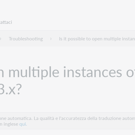
attaci
Troubleshooting
Is it possible to open multiple inst
en multiple instances o
3.x?
e automatica. La qualità e l'accuratezza della traduzione autom
in inglese
qui.