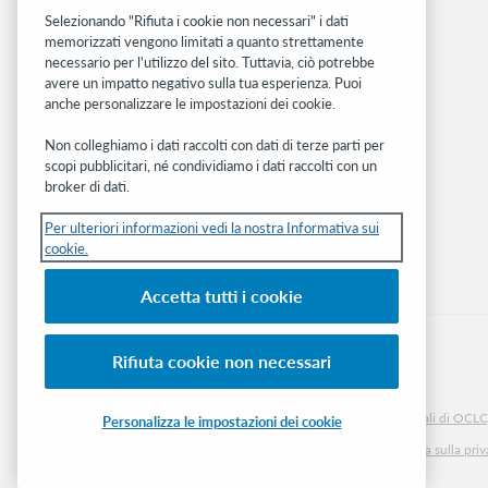
Ricerca
Selezionando "Rifiuta i cookie non necessari" i dati
memorizzati vengono limitati a quanto strettamente
WebJunction
necessario per l'utilizzo del sito. Tuttavia, ciò potrebbe
Rete sviluppatori
avere un impatto negativo sulla tua esperienza. Puoi
anche personalizzare le impostazioni dei cookie.
Stay in the know.
Non colleghiamo i dati raccolti con dati di terze parti per
Ricevi gli ultimi aggiornamenti di prodotti,
scopi pubblicitari, né condividiamo i dati raccolti con un
ricerche, eventi e molto altro direttamente
broker di dati.
nella tua casella di posta.
Per ulteriori informazioni vedi la nostra Informativa sui
cookie.
Subscribe now
Accetta tutti i cookie
Rifiuta cookie non necessari
© 2026 OCLC
Marchi e/o marchi di servizio nazionali e internazionali di OCLC, 
Personalizza le impostazioni dei cookie
Informativa sui cookie
Elenco e impostazioni dei cookie
Informativa sulla pri