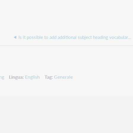
Is it possible to add additional subject heading vocabularies or authority files in Connexion?
ng
Lingua
English
Tag
Generale