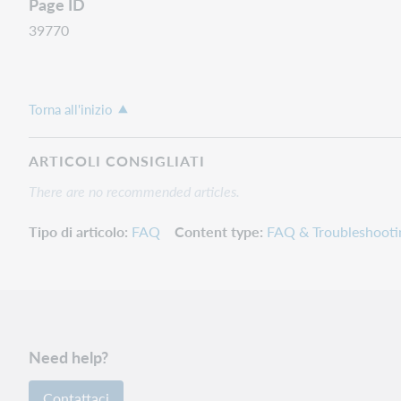
Page ID
39770
Torna all'inizio
ARTICOLI CONSIGLIATI
There are no recommended articles.
Tipo di articolo
FAQ
Content type
FAQ & Troubleshooti
Need help?
Contattaci