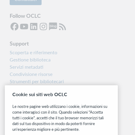
Follow OCLC
Support
Scoperta e riferimento
Gestione biblioteca
Servizi metadati
Condivisione risorse
Strumenti per bibliotecari
Nota sulla versione
Cookie sui siti web OCLC
Dashboard di stato del sistema
Le nostre pagine web utilizzano i cookie, informazioni su
Siti correlati
come interagisci con il sito. Quando selezioni "Accetta
tutti i cookie", accetti che il tuo browser memorizzi tali
OCLC.org
dati sul tuo dispositivo in modo da poterti fornire
BibFormats
un'esperienza migliore e più pertinente.
Community