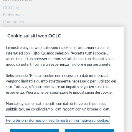
OCLC.org
BibFormats
Community
Ricerca
Cookie sui siti web OCLC
WebJunction
Rete sviluppatori
Le nostre pagine web utilizzano i cookie, informazioni su come
interagisci con il sito. Quando selezioni "Accetta tutti i cookie",
Stay in the know.
accetti che il tuo browser memorizzi tali dati sul tuo dispositivo in
modo da poterti fornire un'esperienza migliore e più pertinente.
Ricevi gli ultimi aggiornamenti di prodotti, ricerche, eventi e molto
altro direttamente nella tua casella di posta.
Selezionando "Rifiuta i cookie non necessari" i dati memorizzati
vengono limitati a quanto strettamente necessario per l'utilizzo del
Subscribe now
sito. Tuttavia, ciò potrebbe avere un impatto negativo sulla tua
esperienza. Puoi anche personalizzare le impostazioni dei cookie.
Non colleghiamo i dati raccolti con dati di terze parti per scopi
pubblicitari, né condividiamo i dati raccolti con un broker di dati.
Per ulteriori informazioni vedi la nostra Informativa sui cookie.
© 2026 OCLC