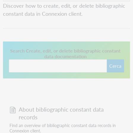
Discover how to create, edit, or delete bibliographic
constant data in Connexion client.
Questo collegamento si apre in una nuova scheda.
Search Create, edit, or delete bibliographic constant
data documentation
Cerca
About bibliographic constant data
records
Find an overview of bibliographic constant data records in
Connexion client.