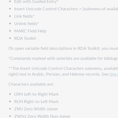
Edit with Guided Entry*
Insert Unicode Control Characters > [submenu of availa
Link fields*
Unlink fields*
MARC Field Help
RDA Toolkit
(To open variable field descriptions in RDA Toolkit, you mu
*Commands marked with asterisks are available for bibliogr
**The Insert Unicode Control Characters submenu, available o
right) text in Arabic, Persian, and Hebrew records. See
Use 
Characters available are:
LRM Left-to-Right Mark
RLM Right-to-Left Mark
ZWJ Zero Width Joiner
ZWNJ Zero Width Non-Joiner