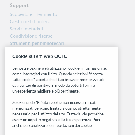
Support
Scoperta e riferimento
Gestione biblioteca
Servizi metadati
Condivisione risorse
Strumenti per bibliotecari
Nota sulla versione
Cookie sui siti web OCLC
Dashboard di stato del sistema
Le nostre pagine web utilizzano i cookie, informazioni su
Siti correlati
come interagisci con il sito. Quando selezioni "Accetta
tutti i cookie", accetti che il tuo browser memorizzi tali
OCLC.org
dati sul tuo dispositivo in modo da poterti fornire
BibFormats
un'esperienza migliore e più pertinente.
Community
Ricerca
Selezionando "Rifiuta i cookie non necessari" i dati
memorizzati vengono limitati a quanto strettamente
WebJunction
necessario per l'utilizzo del sito. Tuttavia, ciò potrebbe
Rete sviluppatori
avere un impatto negativo sulla tua esperienza. Puoi
anche personalizzare le impostazioni dei cookie.
Stay in the know.