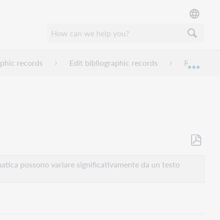
aphic records
Edit bibliographic records
Right-clic
Espan
Salva
come
atica possono variare significativamente da un testo
PDF