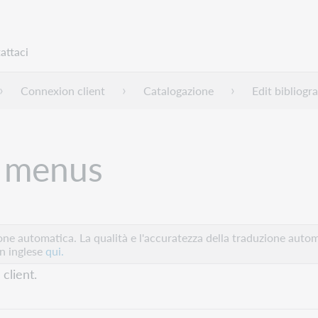
attaci
Connexion client
Catalogazione
Edit bibliogr
t menus
e automatica. La qualità e l'accuratezza della traduzione autom
in inglese
qui.
client.