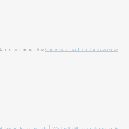
dard client menus. See
Connexion client interface overview
Text editing commands
Work with bibliographic records