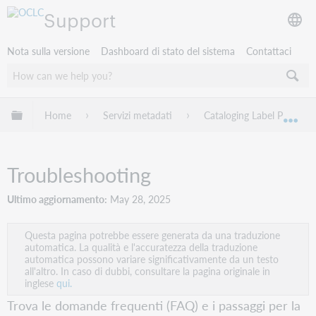
Support
Nota sulla versione
Dashboard di stato del sistema
Contattaci
Espandi/comprimi la gerarchia globale
Home
Servizi metadati
Cataloging Label Program
Esp
Troubleshooting
Ultimo aggiornamento
May 28, 2025
Questa pagina potrebbe essere generata da una traduzione
automatica. La qualità e l'accuratezza della traduzione
automatica possono variare significativamente da un testo
all'altro. In caso di dubbi, consultare la pagina originale in
inglese
qui.
Trova le domande frequenti (FAQ) e i passaggi per la