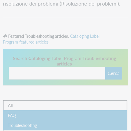
risoluzione dei problemi (Risoluzione dei problemi).
Featured Troubleshooting articles:
Cataloging Label
Program featured articles
Questo collegamento si apre in una nuova scheda.
Search Cataloging Label Program Troubleshooting
articles
Cerca
All
FAQ
Troubleshooting