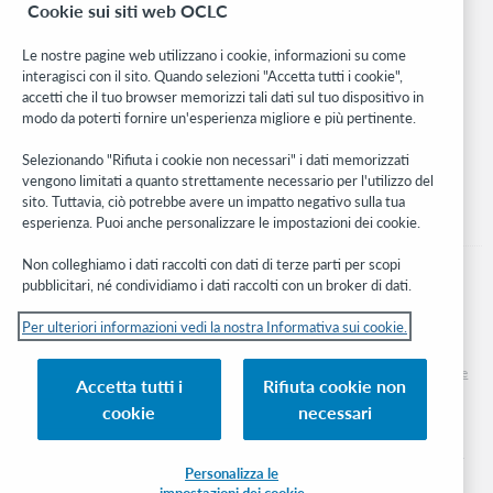
Cookie sui siti web OCLC
WebJunction
Rete sviluppatori
Le nostre pagine web utilizzano i cookie, informazioni su come
interagisci con il sito. Quando selezioni "Accetta tutti i cookie",
Stay in the know.
accetti che il tuo browser memorizzi tali dati sul tuo dispositivo in
modo da poterti fornire un'esperienza migliore e più pertinente.
Ricevi gli ultimi aggiornamenti di prodotti, ricerche, eventi e molto
altro direttamente nella tua casella di posta.
Selezionando "Rifiuta i cookie non necessari" i dati memorizzati
vengono limitati a quanto strettamente necessario per l'utilizzo del
Subscribe now
sito. Tuttavia, ciò potrebbe avere un impatto negativo sulla tua
esperienza. Puoi anche personalizzare le impostazioni dei cookie.
Non colleghiamo i dati raccolti con dati di terze parti per scopi
pubblicitari, né condividiamo i dati raccolti con un broker di dati.
Per ulteriori informazioni vedi la nostra Informativa sui cookie.
© 2026 OCLC
Marchi e/o marchi di servizio nazionali e internazionali di OCLC, Inc. e delle sue
Accetta tutti i
Rifiuta cookie non
affiliate
cookie
necessari
Informativa sui cookie
Elenco e impostazioni dei cookie
Informativa sulla privacy
Dichiarazione di accessibilità
Certificato ISO 27001
Personalizza le
impostazioni dei cookie