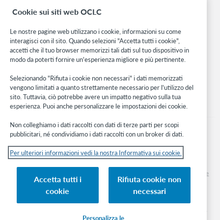
Ricerca
Cookie sui siti web OCLC
WebJunction
Rete sviluppatori
Le nostre pagine web utilizzano i cookie, informazioni su come
$e / $e
interagisci con il sito. Quando selezioni "Accetta tutti i cookie",
Stay in the know.
accetti che il tuo browser memorizzi tali dati sul tuo dispositivo in
Status of order in LBS in ACQ
modo da poterti fornire un'esperienza migliore e più pertinente.
Ricevi gli ultimi aggiornamenti di prodotti, ricerche, eventi e molto
NR
altro direttamente nella tua casella di posta.
Selezionando "Rifiuta i cookie non necessari" i dati memorizzati
vengono limitati a quanto strettamente necessario per l'utilizzo del
O
Subscribe now
sito. Tuttavia, ciò potrebbe avere un impatto negativo sulla tua
esperienza. Puoi anche personalizzare le impostazioni dei cookie.
Non colleghiamo i dati raccolti con dati di terze parti per scopi
pubblicitari, né condividiamo i dati raccolti con un broker di dati.
Per ulteriori informazioni vedi la nostra Informativa sui cookie.
© 2026 OCLC
Marchi e/o marchi di servizio nazionali e internazionali di OCLC, Inc. e delle sue
Accetta tutti i
Rifiuta cookie non
affiliate
cookie
necessari
Informativa sui cookie
Elenco e impostazioni dei cookie
$o / $o
Informativa sulla privacy
Dichiarazione di accessibilità
Certificato ISO 27001
Personalizza le
OPAC flag (Y or N)