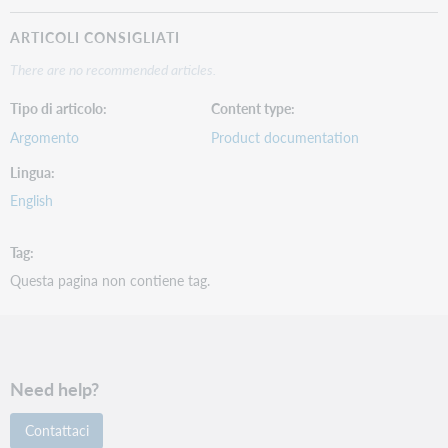
Identification in PiCarta of Online Contents journal
ARTICOLI CONSIGLIATI
NR
There are no recommended articles.
O
Tipo di articolo
Content type
Argomento
Product documentation
Lingua
English
Tag
Questa pagina non contiene tag.
$c / $c
Indication of part of Online Contents
Need help?
NR
O
Contattaci