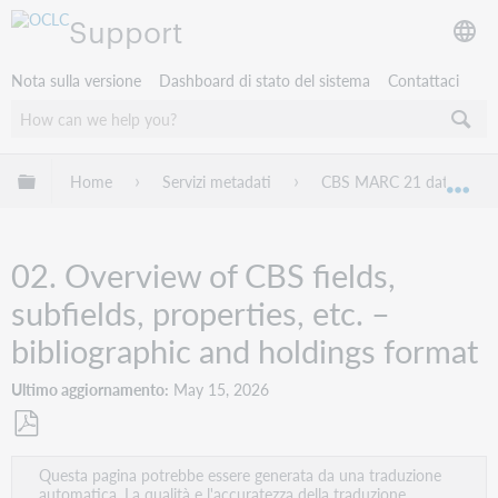
Support
Nota sulla versione
Dashboard di stato del sistema
Contattaci
Espandi/comprimi la gerarchia globale
Home
Servizi metadati
CBS MARC 21 database
Esp
02. Overview of CBS fields,
subfields, properties, etc. –
bibliographic and holdings format
Ultimo aggiornamento
May 15, 2026
Salva
Questa pagina potrebbe essere generata da una traduzione
come
automatica. La qualità e l'accuratezza della traduzione