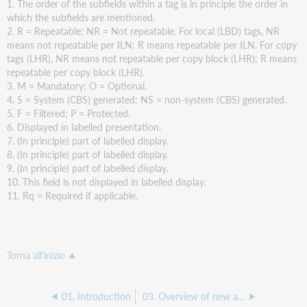
1. The order of the subfields within a tag is in principle the order in
which the subfields are mentioned.
2. R = Repeatable; NR = Not repeatable. For local (LBD) tags, NR
means not repeatable per ILN; R means repeatable per ILN. For copy
tags (LHR), NR means not repeatable per copy block (LHR); R means
repeatable per copy block (LHR).
$a / $a
3. M = Mandatory; O = Optional.
Supplier code
4. S = System (CBS) generated; NS = non-system (CBS) generated.
5. F = Filtered; P = Protected.
NR
6. Displayed in labelled presentation.
7. (In principle) part of labelled display.
O
8. (In principle) part of labelled display.
9. (In principle) part of labelled display.
10. This field is not displayed in labelled display.
11. Rq = Required if applicable.
Torna all'inizio
01. Introduction
03. Overview of new and former CBS fields - history on field level – bibliographic and holdings format
$b / $b