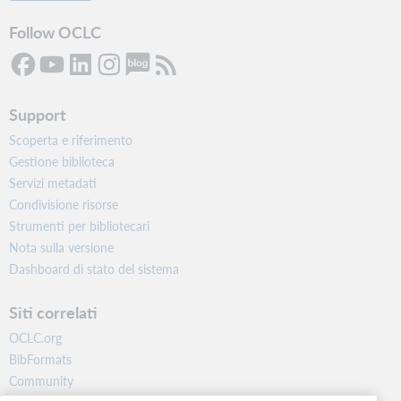
Follow OCLC
Support
Scoperta e riferimento
Gestione biblioteca
$d / $d
Servizi metadati
Condivisione risorse
Indication for ORS
Strumenti per bibliotecari
NR
Nota sulla versione
Dashboard di stato del sistema
O
Siti correlati
OCLC.org
BibFormats
Community