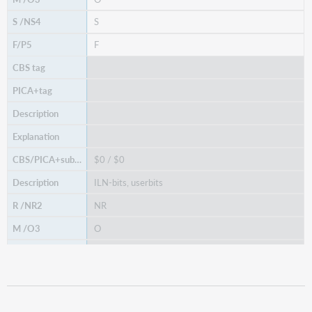
S
F
$0 / $0
ILN-bits, userbits
NR
O