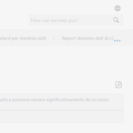
ndard per dominio dati
Report dominio dati di circolazion
Espan
Salva
come
atica possono variare significativamente da un testo
PDF