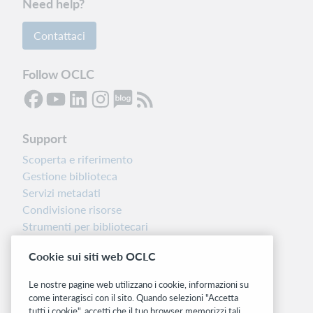
Need help?
Contattaci
Follow OCLC
Support
Scoperta e riferimento
Gestione biblioteca
Servizi metadati
Condivisione risorse
Strumenti per bibliotecari
Nota sulla versione
Cookie sui siti web OCLC
Dashboard di stato del sistema
Le nostre pagine web utilizzano i cookie, informazioni su
Siti correlati
come interagisci con il sito. Quando selezioni "Accetta
tutti i cookie", accetti che il tuo browser memorizzi tali