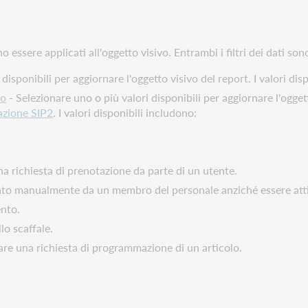
no essere applicati all'oggetto visivo. Entrambi i filtri dei dati s
disponibili per aggiornare l'oggetto visivo del report. I valori di
lo
- Selezionare uno o più valori disponibili per aggiornare l'ogget
azione SIP2
. I valori disponibili includono:
a richiesta di prenotazione da parte di un utente.
viato manualmente da un membro del personale anziché essere at
ento.
lo scaffale.
fare una richiesta di programmazione di un articolo.