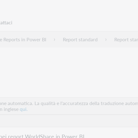
attaci
 Reports in Power BI
Report standard
Report sta
e automatica. La qualità e l'accuratezza della traduzione autom
in inglese
qui.
o nei report WorldShare in Power BI.