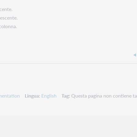
scente.
rescente.
 colonna.
mentation
Lingua
English
Tag
Questa pagina non contiene ta