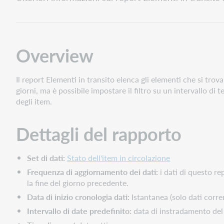
Dettagli
del
rapporto
Interfaccia
Overview
del
report
Il report Elementi in transito elenca gli elementi che si trov
Filtri
giorni, ma è possibile impostare il filtro su un intervallo d
Affettatrici
degli item.
Visiva
Colonne
Dettagli del rapporto
Set di dati:
Stato dell'item in circolazione
Frequenza di aggiornamento dei dati:
i dati di questo re
la fine del giorno precedente.
Data di inizio cronologia dati:
Istantanea (solo dati corre
Intervallo di date predefinito:
data di instradamento del 