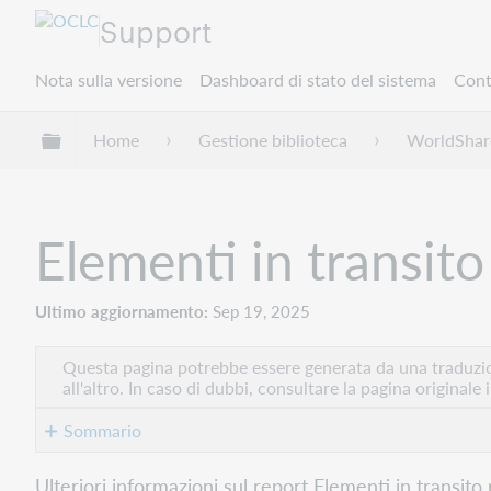
Support
Nota sulla versione
Dashboard di stato del sistema
Cont
Espandi/comprimi la gerarchia globale
Home
Gestione biblioteca
WorldShare
Elementi in transito
Ultimo aggiornamento
Sep 19, 2025
Questa pagina potrebbe essere generata da una traduzion
all'altro. In caso di dubbi, consultare la pagina originale 
Sommario
Overview
Ulteriori informazioni sul report Elementi in transit