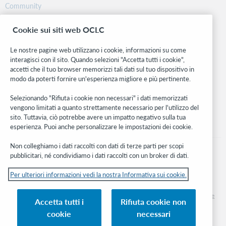
Community
Ricerca
Cookie sui siti web OCLC
WebJunction
Rete sviluppatori
Le nostre pagine web utilizzano i cookie, informazioni su come
interagisci con il sito. Quando selezioni "Accetta tutti i cookie",
Stay in the know.
accetti che il tuo browser memorizzi tali dati sul tuo dispositivo in
modo da poterti fornire un'esperienza migliore e più pertinente.
Ricevi gli ultimi aggiornamenti di prodotti, ricerche, eventi e molto
altro direttamente nella tua casella di posta.
Selezionando "Rifiuta i cookie non necessari" i dati memorizzati
vengono limitati a quanto strettamente necessario per l'utilizzo del
Subscribe now
sito. Tuttavia, ciò potrebbe avere un impatto negativo sulla tua
esperienza. Puoi anche personalizzare le impostazioni dei cookie.
Non colleghiamo i dati raccolti con dati di terze parti per scopi
pubblicitari, né condividiamo i dati raccolti con un broker di dati.
Per ulteriori informazioni vedi la nostra Informativa sui cookie.
© 2026 OCLC
Marchi e/o marchi di servizio nazionali e internazionali di OCLC, Inc. e delle sue
Accetta tutti i
Rifiuta cookie non
affiliate
cookie
necessari
Informativa sui cookie
Elenco e impostazioni dei cookie