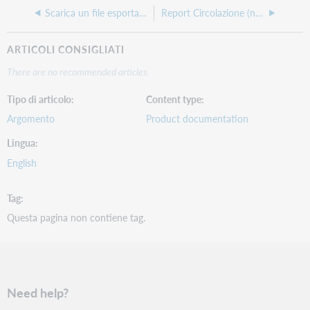
Scarica un file esportato con WorldShare
Report Circolazione (non WMS)
ARTICOLI CONSIGLIATI
There are no recommended articles.
Tipo di articolo
Content type
Argomento
Product documentation
Lingua
English
Tag
Questa pagina non contiene tag.
Need help?