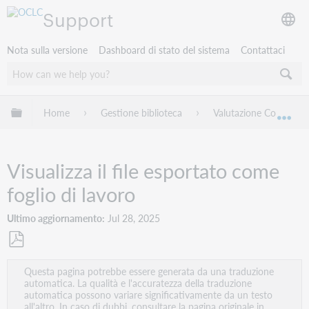
Support
Nota sulla versione
Dashboard di stato del sistema
Contattaci
Espandi/comprimi la gerarchia globale
Home
Gestione biblioteca
Valutazione Collezioni
Esp
Visualizza il file esportato come
foglio di lavoro
Ultimo aggiornamento
Jul 28, 2025
Salva
Questa pagina potrebbe essere generata da una traduzione
come
automatica. La qualità e l'accuratezza della traduzione
PDF
automatica possono variare significativamente da un testo
all'altro. In caso di dubbi, consultare la pagina originale in