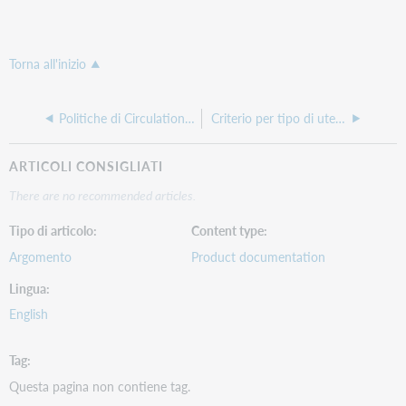
Torna all'inizio
Politiche di Circulation e dipendenze dalle impostazioni
Criterio per tipo di utente
ARTICOLI CONSIGLIATI
There are no recommended articles.
Tipo di articolo
Content type
Argomento
Product documentation
Lingua
English
Tag
Questa pagina non contiene tag.