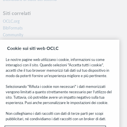
Siti correlati
OCLC.org
BibFormats
Community
Ricerca
Cookie sui siti web OCLC
WebJunction
Rete sviluppatori
Le nostre pagine web utilizzano i cookie, informazioni su come
interagisci con il sito. Quando selezioni "Accetta tutti i cookie",
Stay in the know.
accetti che il tuo browser memorizzi tali dati sul tuo dispositivo in
modo da poterti fornire un'esperienza migliore e più pertinente.
Ricevi gli ultimi aggiornamenti di prodotti, ricerche, eventi e molto
altro direttamente nella tua casella di posta.
Selezionando "Rifiuta i cookie non necessari" i dati memorizzati
vengono limitati a quanto strettamente necessario per l'utilizzo del
Subscribe now
sito. Tuttavia, ciò potrebbe avere un impatto negativo sulla tua
esperienza. Puoi anche personalizzare le impostazioni dei cookie.
Non colleghiamo i dati raccolti con dati di terze parti per scopi
pubblicitari, né condividiamo i dati raccolti con un broker di dati.