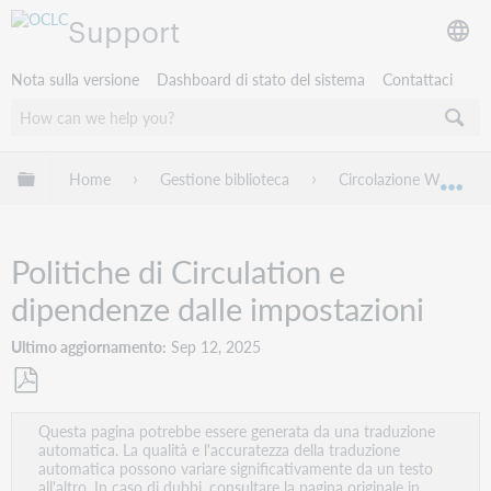
Support
Nota sulla versione
Dashboard di stato del sistema
Contattaci
Espandi/comprimi la gerarchia globale
Home
Gestione biblioteca
Circolazione WorldSha
Esp
Politiche di Circulation e
dipendenze dalle impostazioni
Ultimo aggiornamento
Sep 12, 2025
Salva
Questa pagina potrebbe essere generata da una traduzione
come
automatica. La qualità e l'accuratezza della traduzione
PDF
automatica possono variare significativamente da un testo
all'altro. In caso di dubbi, consultare la pagina originale in