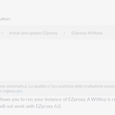
attaci
Install and update EZproxy
EZproxy WSKeys
e automatica. La qualità e l'accuratezza della traduzione autom
in inglese
qui.
lows you to run your instance of EZproxy. A WSKey is req
ill not work with EZproxy 6.0.