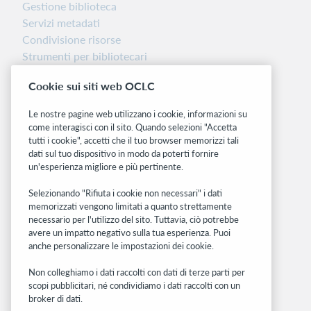
Gestione biblioteca
Servizi metadati
Condivisione risorse
Strumenti per bibliotecari
Nota sulla versione
Cookie sui siti web OCLC
Dashboard di stato del sistema
Le nostre pagine web utilizzano i cookie, informazioni su
Siti correlati
come interagisci con il sito. Quando selezioni "Accetta
tutti i cookie", accetti che il tuo browser memorizzi tali
OCLC.org
dati sul tuo dispositivo in modo da poterti fornire
BibFormats
un'esperienza migliore e più pertinente.
Community
Ricerca
Selezionando "Rifiuta i cookie non necessari" i dati
memorizzati vengono limitati a quanto strettamente
WebJunction
necessario per l'utilizzo del sito. Tuttavia, ciò potrebbe
Rete sviluppatori
avere un impatto negativo sulla tua esperienza. Puoi
anche personalizzare le impostazioni dei cookie.
Stay in the know.
Non colleghiamo i dati raccolti con dati di terze parti per
Ricevi gli ultimi aggiornamenti di prodotti,
scopi pubblicitari, né condividiamo i dati raccolti con un
ricerche, eventi e molto altro direttamente
broker di dati.