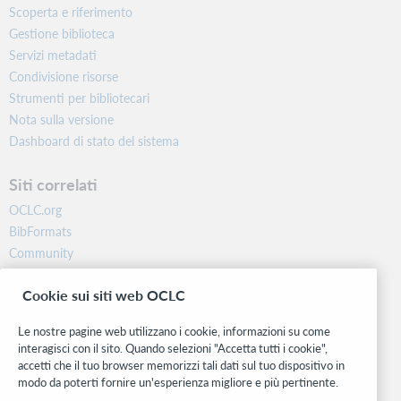
Scoperta e riferimento
Gestione biblioteca
Servizi metadati
Condivisione risorse
Strumenti per bibliotecari
Nota sulla versione
Dashboard di stato del sistema
Siti correlati
OCLC.org
BibFormats
Community
Ricerca
Cookie sui siti web OCLC
WebJunction
Rete sviluppatori
Le nostre pagine web utilizzano i cookie, informazioni su come
interagisci con il sito. Quando selezioni "Accetta tutti i cookie",
Stay in the know.
accetti che il tuo browser memorizzi tali dati sul tuo dispositivo in
modo da poterti fornire un'esperienza migliore e più pertinente.
Ricevi gli ultimi aggiornamenti di prodotti, ricerche, eventi e molto