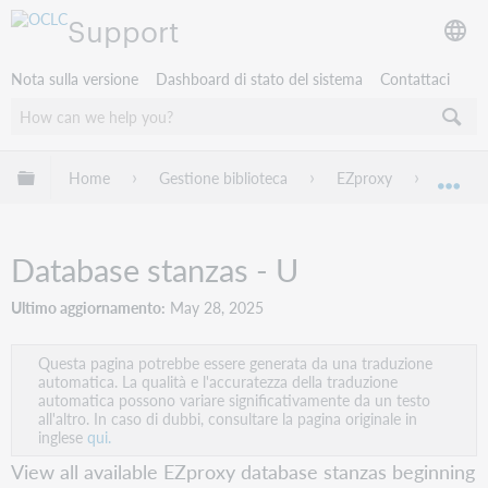
Support
Nota sulla versione
Dashboard di stato del sistema
Contattaci
Espandi/comprimi la gerarchia globale
Home
Gestione biblioteca
EZproxy
EZprox
Esp
Database stanzas - U
Ultimo aggiornamento
May 28, 2025
Questa pagina potrebbe essere generata da una traduzione
automatica. La qualità e l'accuratezza della traduzione
automatica possono variare significativamente da un testo
all'altro. In caso di dubbi, consultare la pagina originale in
inglese
qui.
View all available EZproxy database stanzas beginning