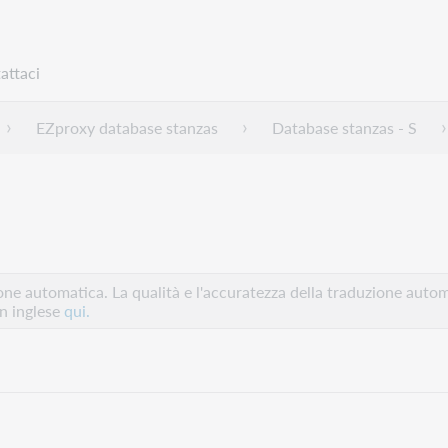
attaci
EZproxy database stanzas
Database stanzas - S
e automatica. La qualità e l'accuratezza della traduzione autom
in inglese
qui.