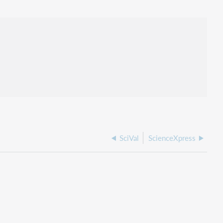
SciVal
ScienceXpress