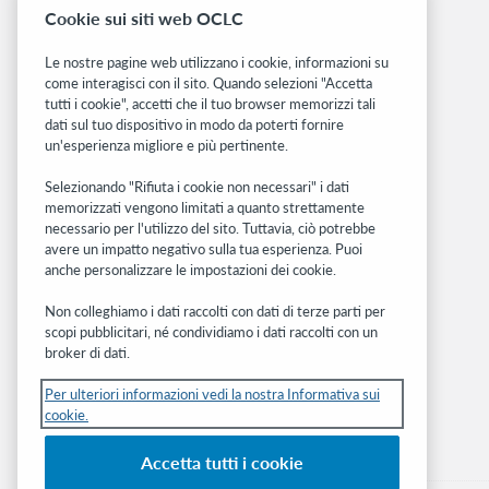
Cookie sui siti web OCLC
Dashboard di stato del sistema
Le nostre pagine web utilizzano i cookie, informazioni su
Siti correlati
come interagisci con il sito. Quando selezioni "Accetta
tutti i cookie", accetti che il tuo browser memorizzi tali
OCLC.org
dati sul tuo dispositivo in modo da poterti fornire
BibFormats
un'esperienza migliore e più pertinente.
Community
Ricerca
Selezionando "Rifiuta i cookie non necessari" i dati
memorizzati vengono limitati a quanto strettamente
WebJunction
necessario per l'utilizzo del sito. Tuttavia, ciò potrebbe
Rete sviluppatori
avere un impatto negativo sulla tua esperienza. Puoi
anche personalizzare le impostazioni dei cookie.
Stay in the know.
Non colleghiamo i dati raccolti con dati di terze parti per
Ricevi gli ultimi aggiornamenti di prodotti,
scopi pubblicitari, né condividiamo i dati raccolti con un
ricerche, eventi e molto altro direttamente
broker di dati.
nella tua casella di posta.
Per ulteriori informazioni vedi la nostra Informativa sui
cookie.
Subscribe now
Accetta tutti i cookie