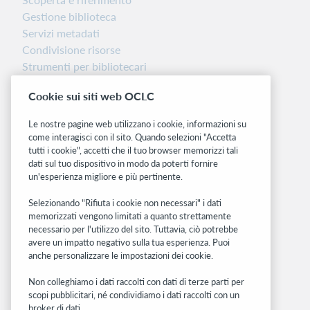
Gestione biblioteca
Servizi metadati
Condivisione risorse
Strumenti per bibliotecari
Nota sulla versione
Cookie sui siti web OCLC
Dashboard di stato del sistema
Le nostre pagine web utilizzano i cookie, informazioni su
Siti correlati
come interagisci con il sito. Quando selezioni "Accetta
tutti i cookie", accetti che il tuo browser memorizzi tali
OCLC.org
dati sul tuo dispositivo in modo da poterti fornire
BibFormats
un'esperienza migliore e più pertinente.
Community
Ricerca
Selezionando "Rifiuta i cookie non necessari" i dati
memorizzati vengono limitati a quanto strettamente
WebJunction
necessario per l'utilizzo del sito. Tuttavia, ciò potrebbe
Rete sviluppatori
avere un impatto negativo sulla tua esperienza. Puoi
anche personalizzare le impostazioni dei cookie.
Stay in the know.
Non colleghiamo i dati raccolti con dati di terze parti per
Ricevi gli ultimi aggiornamenti di prodotti,
scopi pubblicitari, né condividiamo i dati raccolti con un
ricerche, eventi e molto altro direttamente
broker di dati.