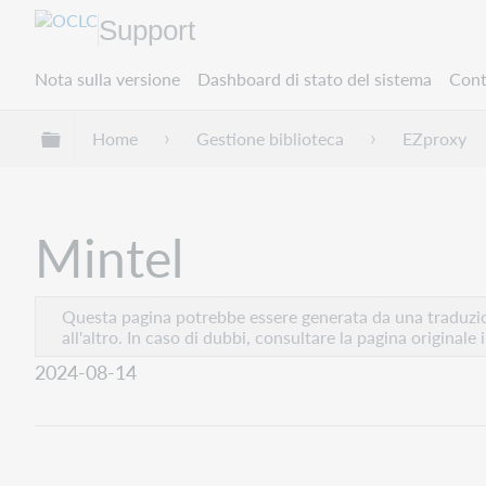
Support
Nota sulla versione
Dashboard di stato del sistema
Cont
Espandi/comprimi la gerarchia globale
Home
Gestione biblioteca
EZproxy
Mintel
Questa pagina potrebbe essere generata da una traduzion
all'altro. In caso di dubbi, consultare la pagina originale 
2024-08-14