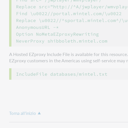
Replace src="http://^A/jwplayer/wmvplaye
Find \u0022//portal.mintel.com/\u0022

Replace \u0022//^sportal.mintel.com^/\u0
AnonymousURL -*

Option NoMetaEZproxyRewriting

A Hosted EZproxy Include File is available for this resourc
EZproxy customers in the Americas using self-service may ref
Torna all'inizio