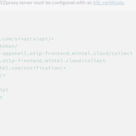
ur EZproxy server must be configured with an
SSL certificate.
.com/sinatra/api/*

oken/

-appshell.otlp-frontend.mintel.cloud/collect

.otlp-frontend.mintel.cloud/collect

tel.com/notification/*

*

pt


