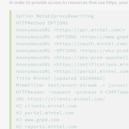
In order to provide access to resources that use https, yo
Option MetaEZproxyRewriting

HTTPMethod OPTIONS

AnonymousURL +https://api.mintel.com/*

AnonymousURL -OPTIONS +https://www.gnpd
AnonymousURL +https://oauth.mintel.com/t
AnonymousURL -OPTIONS +https://eks-prod
AnonymousURL +https://eks-prod-appshell
AnonymousURL +https://notifications.min
AnonymousURL +https://portal.mintel.com/
Title Mintel (updated 20240802)

MimeFilter text/event-stream .* javascri
HTTPHeader -request -process X-CSRFToken
URL https://clients.mintel.com/

HJ clients.mintel.com

HJ portal.mintel.com

HJ www.gnpd.com

HJ reports.mintel.com
