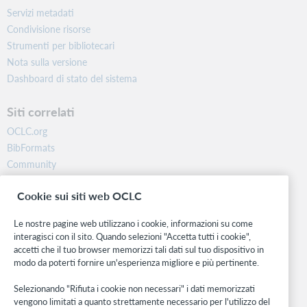
Servizi metadati
Condivisione risorse
Strumenti per bibliotecari
Nota sulla versione
Dashboard di stato del sistema
Siti correlati
OCLC.org
BibFormats
Community
Ricerca
Cookie sui siti web OCLC
WebJunction
Rete sviluppatori
Le nostre pagine web utilizzano i cookie, informazioni su come
interagisci con il sito. Quando selezioni "Accetta tutti i cookie",
Stay in the know.
accetti che il tuo browser memorizzi tali dati sul tuo dispositivo in
modo da poterti fornire un'esperienza migliore e più pertinente.
Ricevi gli ultimi aggiornamenti di prodotti, ricerche, eventi e molto
altro direttamente nella tua casella di posta.
Selezionando "Rifiuta i cookie non necessari" i dati memorizzati
vengono limitati a quanto strettamente necessario per l'utilizzo del