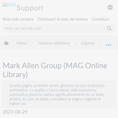
Support
Nota sulla versione
Dashboard di stato del sistema
Contattaci
Espandi/comprimi la gerarchia globale
Home
Gestione biblioteca
EZproxy
EZprox
Esp
Mark Allen Group (MAG Online
Library)
Questa pagina potrebbe essere generata da una traduzione
automatica. La qualità e l'accuratezza della traduzione
automatica possono variare significativamente da un testo
all'altro. In caso di dubbi, consultare la pagina originale in
inglese
qui.
2023-08-29