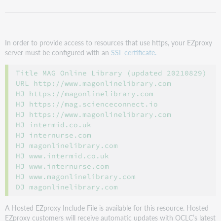
In order to provide access to resources that use https, your EZproxy
server must be configured with an
SSL certificate.
Title MAG Online Library (updated 20210829)

URL http://www.magonlinelibrary.com

HJ https://magonlinelibrary.com

HJ https://mag.scienceconnect.io

HJ https://www.magonlinelibrary.com

HJ intermid.co.uk

HJ internurse.com

HJ magonlinelibrary.com

HJ www.intermid.co.uk

HJ www.internurse.com

HJ www.magonlinelibrary.com

A Hosted EZproxy Include File is available for this resource. Hosted
EZproxy customers will receive automatic updates with OCLC’s latest