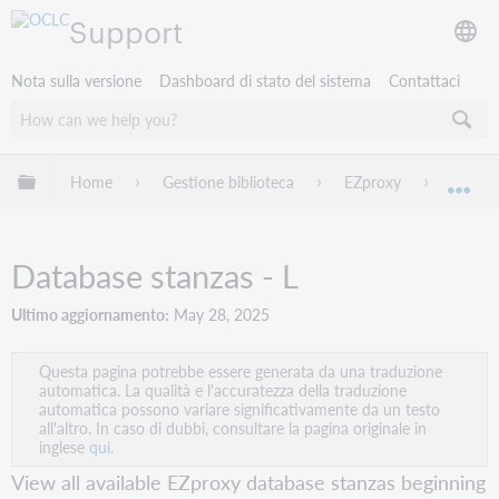
Support
Nota sulla versione
Dashboard di stato del sistema
Contattaci
Espandi/comprimi la gerarchia globale
Home
Gestione biblioteca
EZproxy
EZprox
Esp
Database stanzas - L
Ultimo aggiornamento
May 28, 2025
Questa pagina potrebbe essere generata da una traduzione
automatica. La qualità e l'accuratezza della traduzione
automatica possono variare significativamente da un testo
all'altro. In caso di dubbi, consultare la pagina originale in
inglese
qui.
View all available EZproxy database stanzas beginning