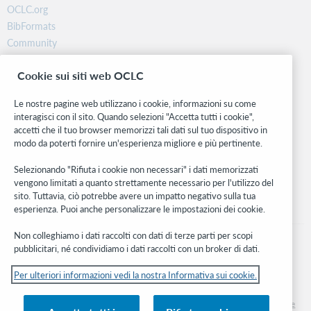
OCLC.org
BibFormats
Community
Ricerca
Cookie sui siti web OCLC
WebJunction
Rete sviluppatori
Le nostre pagine web utilizzano i cookie, informazioni su come
interagisci con il sito. Quando selezioni "Accetta tutti i cookie",
Stay in the know.
accetti che il tuo browser memorizzi tali dati sul tuo dispositivo in
modo da poterti fornire un'esperienza migliore e più pertinente.
Ricevi gli ultimi aggiornamenti di prodotti, ricerche, eventi e molto
altro direttamente nella tua casella di posta.
Selezionando "Rifiuta i cookie non necessari" i dati memorizzati
vengono limitati a quanto strettamente necessario per l'utilizzo del
Subscribe now
sito. Tuttavia, ciò potrebbe avere un impatto negativo sulla tua
esperienza. Puoi anche personalizzare le impostazioni dei cookie.
Non colleghiamo i dati raccolti con dati di terze parti per scopi
pubblicitari, né condividiamo i dati raccolti con un broker di dati.
Per ulteriori informazioni vedi la nostra Informativa sui cookie.
© 2026 OCLC
Marchi e/o marchi di servizio nazionali e internazionali di OCLC, Inc. e delle sue