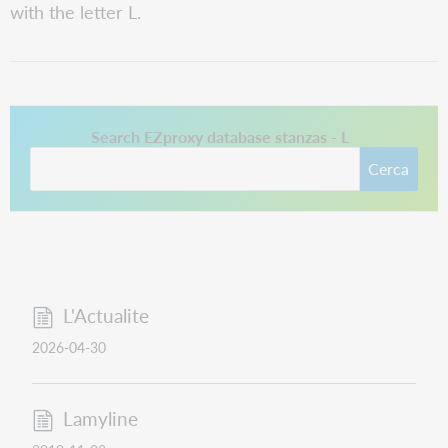
with the letter L.
Questo collegamento si apre in una nuova scheda.
Search EZproxy database stanzas - L
Cerca
L'Actualite
2026-04-30
Lamyline