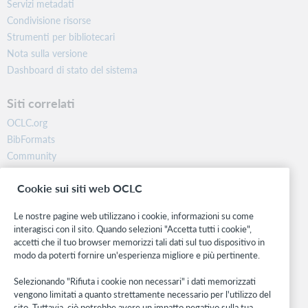
Servizi metadati
Condivisione risorse
Strumenti per bibliotecari
Nota sulla versione
Dashboard di stato del sistema
Siti correlati
OCLC.org
BibFormats
Community
Ricerca
Cookie sui siti web OCLC
WebJunction
Rete sviluppatori
Le nostre pagine web utilizzano i cookie, informazioni su come
interagisci con il sito. Quando selezioni "Accetta tutti i cookie",
Stay in the know.
accetti che il tuo browser memorizzi tali dati sul tuo dispositivo in
modo da poterti fornire un'esperienza migliore e più pertinente.
Ricevi gli ultimi aggiornamenti di prodotti, ricerche, eventi e molto
altro direttamente nella tua casella di posta.
Selezionando "Rifiuta i cookie non necessari" i dati memorizzati
vengono limitati a quanto strettamente necessario per l'utilizzo del
Subscribe now
sito. Tuttavia, ciò potrebbe avere un impatto negativo sulla tua