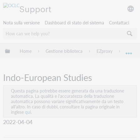
Support
Nota sulla versione
Dashboard di stato del sistema
Contattaci
Espandi/comprimi la gerarchia globale
Home
Gestione biblioteca
EZproxy
EZprox
Esp
Indo-European Studies
Questa pagina potrebbe essere generata da una traduzione
automatica. La qualità e l'accuratezza della traduzione
automatica possono variare significativamente da un testo
all'altro. In caso di dubbi, consultare la pagina originale in
inglese
qui.
2022-04-04