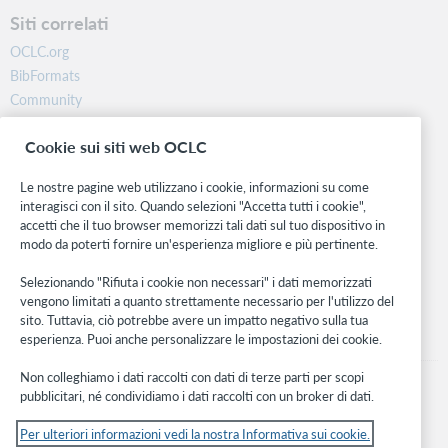
Siti correlati
OCLC.org
BibFormats
Community
Ricerca
Cookie sui siti web OCLC
WebJunction
Rete sviluppatori
Le nostre pagine web utilizzano i cookie, informazioni su come
interagisci con il sito. Quando selezioni "Accetta tutti i cookie",
Stay in the know.
accetti che il tuo browser memorizzi tali dati sul tuo dispositivo in
modo da poterti fornire un'esperienza migliore e più pertinente.
Ricevi gli ultimi aggiornamenti di prodotti, ricerche, eventi e molto
altro direttamente nella tua casella di posta.
Selezionando "Rifiuta i cookie non necessari" i dati memorizzati
vengono limitati a quanto strettamente necessario per l'utilizzo del
Subscribe now
sito. Tuttavia, ciò potrebbe avere un impatto negativo sulla tua
esperienza. Puoi anche personalizzare le impostazioni dei cookie.
Non colleghiamo i dati raccolti con dati di terze parti per scopi
pubblicitari, né condividiamo i dati raccolti con un broker di dati.
Per ulteriori informazioni vedi la nostra Informativa sui cookie.