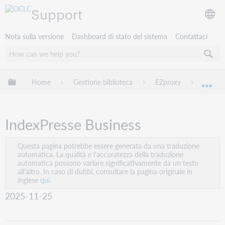
Support
Nota sulla versione
Dashboard di stato del sistema
Contattaci
Espandi/comprimi la gerarchia globale
Home
Gestione biblioteca
EZproxy
EZprox
Esp
IndexPresse Business
Questa pagina potrebbe essere generata da una traduzione
automatica. La qualità e l'accuratezza della traduzione
automatica possono variare significativamente da un testo
all'altro. In caso di dubbi, consultare la pagina originale in
inglese
qui.
2025-11-25