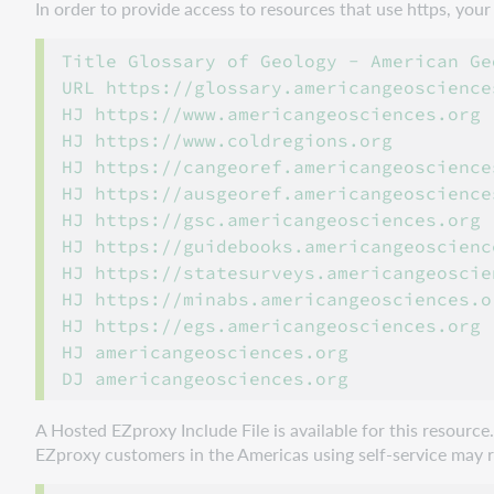
In order to provide access to resources that use https, yo
Title Glossary of Geology - American Ge
URL https://glossary.americangeosciences
HJ https://www.americangeosciences.org

HJ https://www.coldregions.org

HJ https://cangeoref.americangeosciences
HJ https://ausgeoref.americangeosciences
HJ https://gsc.americangeosciences.org

HJ https://guidebooks.americangeoscience
HJ https://statesurveys.americangeoscien
HJ https://minabs.americangeosciences.or
HJ https://egs.americangeosciences.org

HJ americangeosciences.org

A Hosted EZproxy Include File is available for this resourc
EZproxy customers in the Americas using self-service may ref