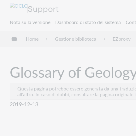
Support
Nota sulla versione
Dashboard di stato del sistema
Cont
Espandi/comprimi la gerarchia globale
Home
Gestione biblioteca
EZproxy
Glossary of Geolog
Questa pagina potrebbe essere generata da una traduzion
all'altro. In caso di dubbi, consultare la pagina originale 
2019-12-13