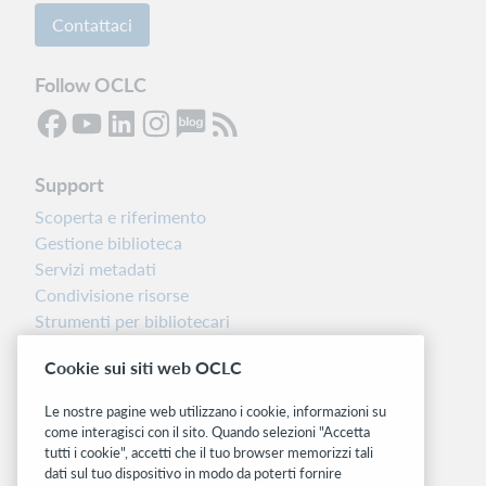
Contattaci
Follow OCLC
Support
Scoperta e riferimento
Gestione biblioteca
Servizi metadati
Condivisione risorse
Strumenti per bibliotecari
Nota sulla versione
Cookie sui siti web OCLC
Dashboard di stato del sistema
Le nostre pagine web utilizzano i cookie, informazioni su
Siti correlati
come interagisci con il sito. Quando selezioni "Accetta
tutti i cookie", accetti che il tuo browser memorizzi tali
OCLC.org
dati sul tuo dispositivo in modo da poterti fornire
BibFormats