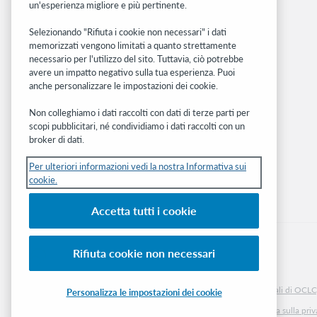
un'esperienza migliore e più pertinente.
Community
Ricerca
Selezionando "Rifiuta i cookie non necessari" i dati
memorizzati vengono limitati a quanto strettamente
WebJunction
necessario per l'utilizzo del sito. Tuttavia, ciò potrebbe
Rete sviluppatori
avere un impatto negativo sulla tua esperienza. Puoi
anche personalizzare le impostazioni dei cookie.
Stay in the know.
Non colleghiamo i dati raccolti con dati di terze parti per
Ricevi gli ultimi aggiornamenti di prodotti,
scopi pubblicitari, né condividiamo i dati raccolti con un
ricerche, eventi e molto altro direttamente
broker di dati.
nella tua casella di posta.
Per ulteriori informazioni vedi la nostra Informativa sui
cookie.
Subscribe now
Accetta tutti i cookie
Rifiuta cookie non necessari
© 2026 OCLC
Marchi e/o marchi di servizio nazionali e internazionali di OCLC, 
Personalizza le impostazioni dei cookie
Informativa sui cookie
Elenco e impostazioni dei cookie
Informativa sulla pri