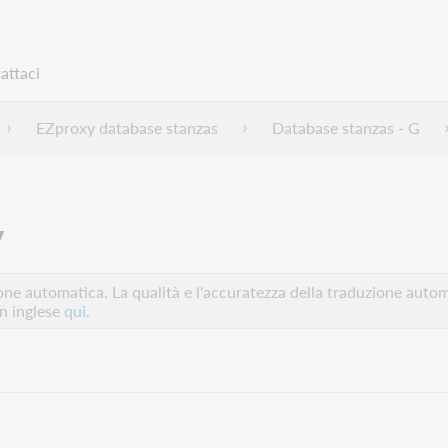
attaci
EZproxy database stanzas
Database stanzas - G
y
e automatica. La qualità e l'accuratezza della traduzione autom
in inglese
qui.