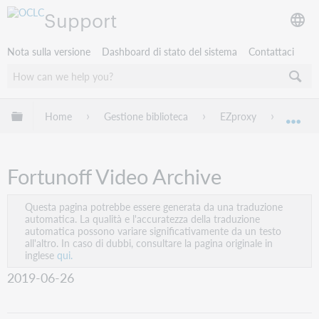
Support
Nota sulla versione
Dashboard di stato del sistema
Contattaci
Espandi/comprimi la gerarchia globale
Home
Gestione biblioteca
EZproxy
EZprox
Esp
Fortunoff Video Archive
Questa pagina potrebbe essere generata da una traduzione
automatica. La qualità e l'accuratezza della traduzione
automatica possono variare significativamente da un testo
all'altro. In caso di dubbi, consultare la pagina originale in
inglese
qui.
2019-06-26