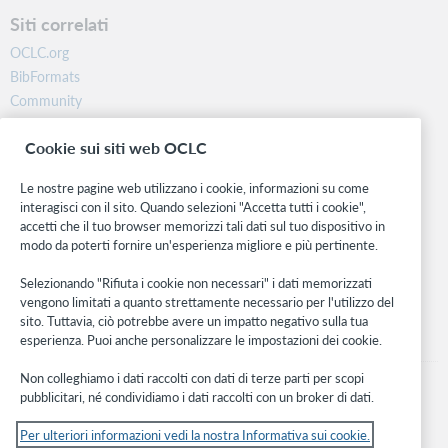
Siti correlati
OCLC.org
BibFormats
Community
Ricerca
Cookie sui siti web OCLC
WebJunction
Rete sviluppatori
Le nostre pagine web utilizzano i cookie, informazioni su come
interagisci con il sito. Quando selezioni "Accetta tutti i cookie",
Stay in the know.
accetti che il tuo browser memorizzi tali dati sul tuo dispositivo in
modo da poterti fornire un'esperienza migliore e più pertinente.
Ricevi gli ultimi aggiornamenti di prodotti, ricerche, eventi e molto
altro direttamente nella tua casella di posta.
Selezionando "Rifiuta i cookie non necessari" i dati memorizzati
vengono limitati a quanto strettamente necessario per l'utilizzo del
Subscribe now
sito. Tuttavia, ciò potrebbe avere un impatto negativo sulla tua
esperienza. Puoi anche personalizzare le impostazioni dei cookie.
Non colleghiamo i dati raccolti con dati di terze parti per scopi
pubblicitari, né condividiamo i dati raccolti con un broker di dati.
Per ulteriori informazioni vedi la nostra Informativa sui cookie.