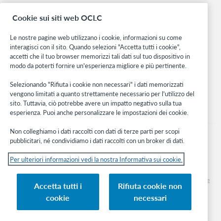
Ricerca
Cookie sui siti web OCLC
WebJunction
Rete sviluppatori
Le nostre pagine web utilizzano i cookie, informazioni su come
interagisci con il sito. Quando selezioni "Accetta tutti i cookie",
Stay in the know.
accetti che il tuo browser memorizzi tali dati sul tuo dispositivo in
modo da poterti fornire un'esperienza migliore e più pertinente.
Ricevi gli ultimi aggiornamenti di prodotti, ricerche, eventi e molto
altro direttamente nella tua casella di posta.
Selezionando "Rifiuta i cookie non necessari" i dati memorizzati
vengono limitati a quanto strettamente necessario per l'utilizzo del
Subscribe now
sito. Tuttavia, ciò potrebbe avere un impatto negativo sulla tua
esperienza. Puoi anche personalizzare le impostazioni dei cookie.
Non colleghiamo i dati raccolti con dati di terze parti per scopi
pubblicitari, né condividiamo i dati raccolti con un broker di dati.
Per ulteriori informazioni vedi la nostra Informativa sui cookie.
© 2026 OCLC
Marchi e/o marchi di servizio nazionali e internazionali di OCLC, Inc. e delle sue
Accetta tutti i
Rifiuta cookie non
affiliate
cookie
necessari
Informativa sui cookie
Elenco e impostazioni dei cookie
Informativa sulla privacy
Dichiarazione di accessibilità
Certificato ISO 27001