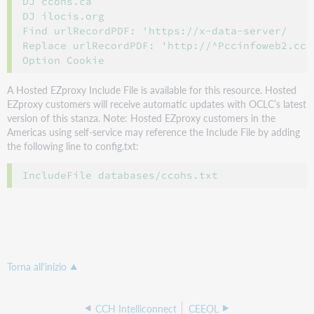
DJ ccohs.ca

DJ ilocis.org

Find urlRecordPDF: 'https://x-data-server/

Replace urlRecordPDF: 'http://^Pccinfoweb2.ccoh
A Hosted EZproxy Include File is available for this resource. Hosted
EZproxy customers will receive automatic updates with OCLC’s latest
version of this stanza. Note: Hosted EZproxy customers in the
Americas using self-service may reference the Include File by adding
the following line to config.txt:
Torna all'inizio
CCH Intelliconnect
CEEOL