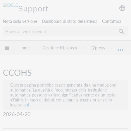
Support
Nota sulla versione
Dashboard di stato del sistema
Contattaci
Espandi/comprimi la gerarchia globale
Home
Gestione biblioteca
EZproxy
EZprox
Esp
CCOHS
Questa pagina potrebbe essere generata da una traduzione
automatica. La qualità e l'accuratezza della traduzione
automatica possono variare significativamente da un testo
all'altro. In caso di dubbi, consultare la pagina originale in
inglese
qui.
2026-04-20