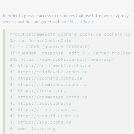
In order to provide access to resources that use https, your EZproxy
server must be configured with an
SSL certificate.
ProxyHostnameEdit ccohsid.ccohs.ca ccohsid-ccoh
Option DomainCookieOnly

Title CCOHS (updated 20260420)

HTTPHeader -response -edit X-*-Server Mid(Rewr
URL https://www.ccohs.ca/ccinfoweb/asp/

HJ https://ccinfoweb2.ccohs.ca

HJ http://ccinfoweb2.ccohs.ca

HJ https://ccohsid.ccohs.ca

HJ https://chemindex.ccohs.ca

HJ https://inchem.org

HJ https://canmanage.ccohs.ca

HJ https://sds.ccohs.ca

HJ https://rtecs.ccohs.ca

HJ http://ccohsid.ccohs.ca

HJ https://sds.ccohs.ca

HJ www.ilocis.org
