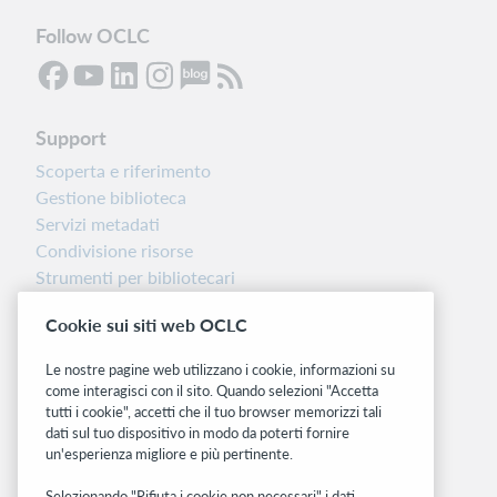
Follow OCLC
Support
Scoperta e riferimento
Gestione biblioteca
Servizi metadati
Condivisione risorse
Strumenti per bibliotecari
Nota sulla versione
Cookie sui siti web OCLC
Dashboard di stato del sistema
Le nostre pagine web utilizzano i cookie, informazioni su
Siti correlati
come interagisci con il sito. Quando selezioni "Accetta
tutti i cookie", accetti che il tuo browser memorizzi tali
OCLC.org
dati sul tuo dispositivo in modo da poterti fornire
BibFormats
un'esperienza migliore e più pertinente.
Community
Ricerca
Selezionando "Rifiuta i cookie non necessari" i dati