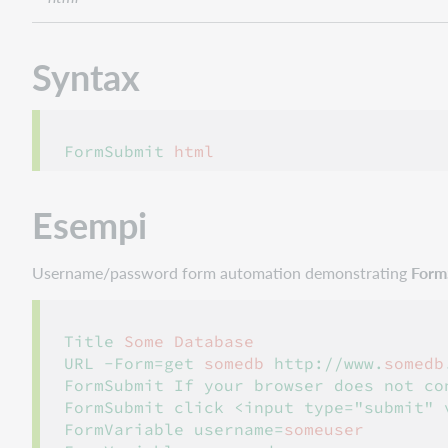
Syntax
FormSubmit 
html
Esempi
Username/password form automation demonstrating
Form
Title 
Some Database
URL -Form=get 
somedb 
http://www.
somedb
FormSubmit If your browser does not con
FormSubmit click <input type="submit" v
FormVariable username=
someuser