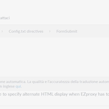
attaci
Config.txt directives
FormSubmit
e automatica. La qualità e l'accuratezza della traduzione autom
in inglese
qui.
e to specify alternate HTML display when EZproxy has to