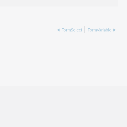
FormSelect
FormVariable