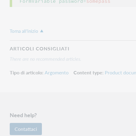
FormVariable password=
somepass
Torna all'inizio
ARTICOLI CONSIGLIATI
There are no recommended articles.
Tipo di articolo
Argomento
Content type
Product docu
Need help?
Contattaci