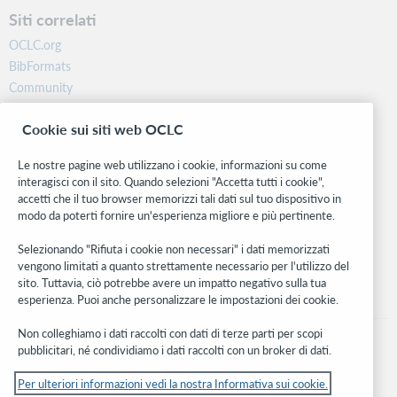
Siti correlati
OCLC.org
BibFormats
Community
Ricerca
Cookie sui siti web OCLC
WebJunction
Rete sviluppatori
Le nostre pagine web utilizzano i cookie, informazioni su come
interagisci con il sito. Quando selezioni "Accetta tutti i cookie",
Stay in the know.
accetti che il tuo browser memorizzi tali dati sul tuo dispositivo in
modo da poterti fornire un'esperienza migliore e più pertinente.
Ricevi gli ultimi aggiornamenti di prodotti, ricerche, eventi e molto
altro direttamente nella tua casella di posta.
Selezionando "Rifiuta i cookie non necessari" i dati memorizzati
vengono limitati a quanto strettamente necessario per l'utilizzo del
Subscribe now
sito. Tuttavia, ciò potrebbe avere un impatto negativo sulla tua
esperienza. Puoi anche personalizzare le impostazioni dei cookie.
Non colleghiamo i dati raccolti con dati di terze parti per scopi
pubblicitari, né condividiamo i dati raccolti con un broker di dati.
Per ulteriori informazioni vedi la nostra Informativa sui cookie.