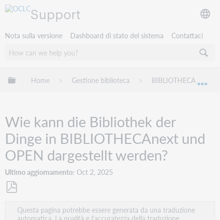
Support
Nota sulla versione
Dashboard di stato del sistema
Contattaci
Espandi/comprimi la gerarchia globale
Home
Gestione biblioteca
BIBLIOTHECA
Esp
Wie kann die Bibliothek der
Dinge in BIBLIOTHECAnext und
OPEN dargestellt werden?
Ultimo aggiornamento
Oct 2, 2025
Salva
Questa pagina potrebbe essere generata da una traduzione
come
automatica. La qualità e l'accuratezza della traduzione