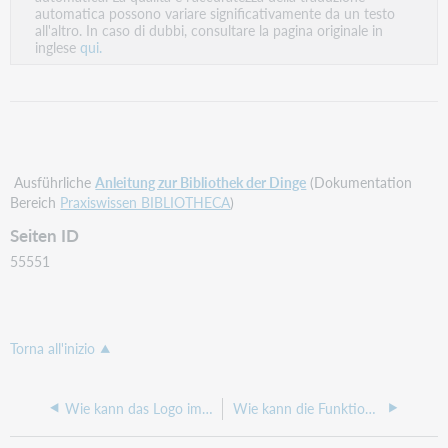
PDF
automatica possono variare significativamente da un testo
all'altro. In caso di dubbi, consultare la pagina originale in
inglese
qui.
Ausführliche
Anleitung zur Bibliothek der Dinge
(Dokumentation
Bereich
Praxiswissen BIBLIOTHECA
)
Seiten ID
55551
Torna all'inizio
Wie kann das Logo im OPEN ausgetauscht werden?
Wie kann die Funktion der z39.50 Schnittstelle überprüft werden?