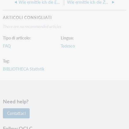
Wie ermittle ich die Effizienz in der Statistik?
Wie ermittle ich die Zu- oder Abgangszahlen ohne E-Medien?
ARTICOLI CONSIGLIATI
There are no recommended articles.
Tipo di articolo
Lingua
FAQ
Tedesco
Tag
BIBLIOTHECA Statistik
Need help?
Contattaci
Follow OCLC