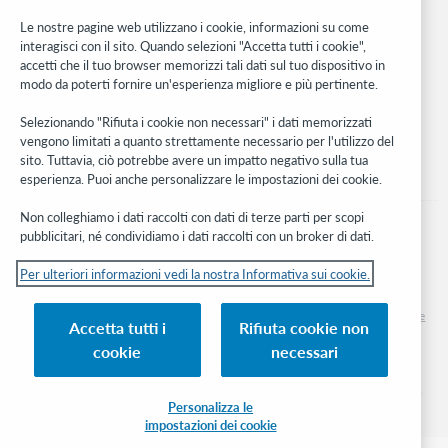
Rete sviluppatori
Le nostre pagine web utilizzano i cookie, informazioni su come
interagisci con il sito. Quando selezioni "Accetta tutti i cookie",
Stay in the know.
accetti che il tuo browser memorizzi tali dati sul tuo dispositivo in
modo da poterti fornire un'esperienza migliore e più pertinente.
Ricevi gli ultimi aggiornamenti di prodotti, ricerche, eventi e molto
altro direttamente nella tua casella di posta.
Selezionando "Rifiuta i cookie non necessari" i dati memorizzati
vengono limitati a quanto strettamente necessario per l'utilizzo del
Subscribe now
sito. Tuttavia, ciò potrebbe avere un impatto negativo sulla tua
esperienza. Puoi anche personalizzare le impostazioni dei cookie.
Non colleghiamo i dati raccolti con dati di terze parti per scopi
pubblicitari, né condividiamo i dati raccolti con un broker di dati.
Per ulteriori informazioni vedi la nostra Informativa sui cookie.
© 2026 OCLC
Marchi e/o marchi di servizio nazionali e internazionali di OCLC, Inc. e delle sue
Accetta tutti i
Rifiuta cookie non
affiliate
cookie
necessari
Informativa sui cookie
Elenco e impostazioni dei cookie
Informativa sulla privacy
Dichiarazione di accessibilità
Certificato ISO 27001
Personalizza le
impostazioni dei cookie