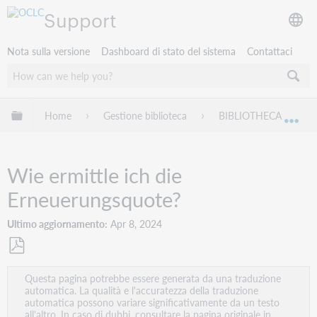
Support
Nota sulla versione
Dashboard di stato del sistema
Contattaci
Espandi/comprimi la gerarchia globale
Home
Gestione biblioteca
BIBLIOTHECA
Esp
Wie ermittle ich die
Erneuerungsquote?
Ultimo aggiornamento
Apr 8, 2024
Salva
Questa pagina potrebbe essere generata da una traduzione
come
automatica. La qualità e l'accuratezza della traduzione
PDF
automatica possono variare significativamente da un testo
all'altro. In caso di dubbi, consultare la pagina originale in