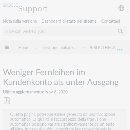
Support
Nota sulla versione
Dashboard di stato del sistema
Contattaci
Espandi/comprimi la gerarchia globale
Home
Gestione biblioteca
BIBLIOTHECA
Esp
Weniger Fernleihen im
Kundenkonto als unter Ausgang
Ultimo aggiornamento
Nov 6, 2020
Salva
Questa pagina potrebbe essere generata da una traduzione
come
automatica. La qualità e l'accuratezza della traduzione
PDF
automatica possono variare significativamente da un testo
all'altro. In caso di dubbi, consultare la pagina originale in