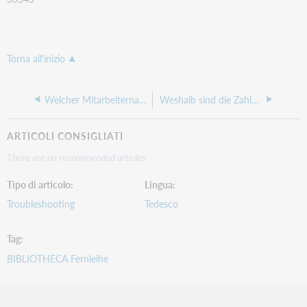
Torna all'inizio
Welcher Mitarbeitername wird auf einem Beleg ausgegeben?
Weshalb sind die Zahlen in der Benutzerstatistik und in der Schnittstellenstatistik unterschiedlich und was bedeuten sie?
ARTICOLI CONSIGLIATI
There are no recommended articles.
Tipo di articolo
Lingua
Troubleshooting
Tedesco
Tag
BIBLIOTHECA Fernleihe