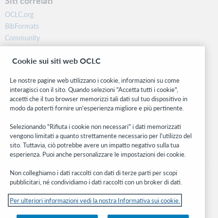
Siti correlati
OCLC.org
BibFormats
Community
Ricerca
Cookie sui siti web OCLC
WebJunction
Rete sviluppatori
Le nostre pagine web utilizzano i cookie, informazioni su come
interagisci con il sito. Quando selezioni "Accetta tutti i cookie",
Stay in the know.
accetti che il tuo browser memorizzi tali dati sul tuo dispositivo in
modo da poterti fornire un'esperienza migliore e più pertinente.
Ricevi gli ultimi aggiornamenti di prodotti, ricerche, eventi e molto
altro direttamente nella tua casella di posta.
Selezionando "Rifiuta i cookie non necessari" i dati memorizzati
vengono limitati a quanto strettamente necessario per l'utilizzo del
Subscribe now
sito. Tuttavia, ciò potrebbe avere un impatto negativo sulla tua
esperienza. Puoi anche personalizzare le impostazioni dei cookie.
Non colleghiamo i dati raccolti con dati di terze parti per scopi
pubblicitari, né condividiamo i dati raccolti con un broker di dati.
Per ulteriori informazioni vedi la nostra Informativa sui cookie.
© 2026 OCLC