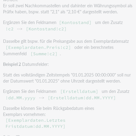
Er soll zwei Nachkommastellen und dahinter ein Währungssymbol als
Präfix haben, bspw. statt "2,1" als "2,10 €" dargestellt werden.
Ergänzen Sie den Feldnamen
um den Zusatz
[Kontostand]
-->
!c2
[Kontostand!c2]
Dasselbe gilt bspw. für die Preisangabe aus dem Exemplardatensatz
oder ein berechnetes
[Exemplardaten.Preis!c2]
Summenfeld
.
[Summe!c2]
Beispiel 2
Datumsfelder:
Statt des vollständigen Zeitstempels "01.01.2025 00:00:000" soll nur
der Datumswert "01.01.2025" ohne Uhrzeit dargestellt werden.
Ergänzen Sie den Feldnamen
um den Zusatz
[Erstelldatum]
-->
!dd.MM.yyyy
[Erstelldatum!dd.MM.YYYY]
Dasselbe können Sie beim Rückgabedatum eines
Exemplars vornehmen:
[Exemplardaten.Letztes
Fristdatum!dd.MM.YYYY]