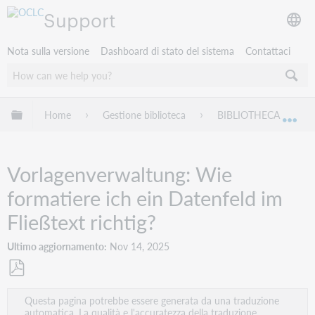
Support
Nota sulla versione
Dashboard di stato del sistema
Contattaci
Espandi/comprimi la gerarchia globale
Home
Gestione biblioteca
BIBLIOTHECA
Esp
Vorlagenverwaltung: Wie
formatiere ich ein Datenfeld im
Fließtext richtig?
Ultimo aggiornamento
Nov 14, 2025
Salva
Questa pagina potrebbe essere generata da una traduzione
come
automatica. La qualità e l'accuratezza della traduzione