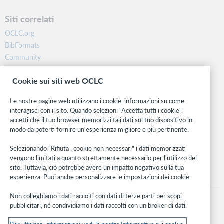
Siti correlati
OCLC.org
BibFormats
Community
Ricerca
Cookie sui siti web OCLC
WebJunction
Rete sviluppatori
Le nostre pagine web utilizzano i cookie, informazioni su come
interagisci con il sito. Quando selezioni "Accetta tutti i cookie",
Stay in the know.
accetti che il tuo browser memorizzi tali dati sul tuo dispositivo in
modo da poterti fornire un'esperienza migliore e più pertinente.
Ricevi gli ultimi aggiornamenti di prodotti, ricerche, eventi e molto
altro direttamente nella tua casella di posta.
Selezionando "Rifiuta i cookie non necessari" i dati memorizzati
vengono limitati a quanto strettamente necessario per l'utilizzo del
Subscribe now
sito. Tuttavia, ciò potrebbe avere un impatto negativo sulla tua
esperienza. Puoi anche personalizzare le impostazioni dei cookie.
Non colleghiamo i dati raccolti con dati di terze parti per scopi
pubblicitari, né condividiamo i dati raccolti con un broker di dati.