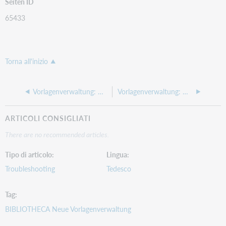
Seiten ID
65433
Torna all'inizio
Vorlagenverwaltung: Welche Möglichkeiten habe ich bei der Textausrichtung zur Umsetzung meiner Corporate Identity?
Vorlagenverwaltung: Wie kann bei der Datumsangabe die Uhrzeit entfernt werden?
ARTICOLI CONSIGLIATI
There are no recommended articles.
Tipo di articolo
Lingua
Troubleshooting
Tedesco
Tag
BIBLIOTHECA Neue Vorlagenverwaltung