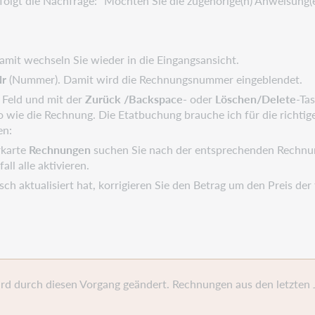
folgt die Nachfrage: "Möchten Sie die zugehörige(n) Anweisung(e
amit wechseln Sie wieder in die Eingangsansicht.
Nr
(Nummer). Damit wird die Rechnungsnummer eingeblendet.
 Feld und mit der
Zurück /Backspace-
oder
Löschen/Delete
-Tas
 wie die Rechnung. Die Etatbuchung brauche ich für die richtig
en:
rkarte
Rechnungen
suchen Sie nach der entsprechenden Rechnun
all alle aktivieren.
ch aktualisiert hat, korrigieren Sie den Betrag um den Preis de
d durch diesen Vorgang geändert. Rechnungen aus den letzten J