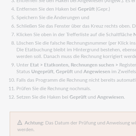
Entfernen Sie den Haken bei Angewiesen (Angew.). Es er
Entfernen Sie den Haken bei
Geprüft
(Gepr.)
Speichern Sie die Änderungen und
Schließen Sie das Fenster über das Kreuz rechts oben. D
Klicken Sie oben in der Trefferliste auf die Schaltfläche
Löschen Sie die falsche Rechnungsnummer (per Klick ins
Die Etatbuchung bleibt im Hintergrund bestehen, ebenso
werden soll. Danach muss die Rechnung korrigiert werd
Unter
Etat > Etatkonten, Rechnungen suchen >
Registe
Status
Ungeprüft
,
Geprüft
und
Angewiesen
im Zweifelsf
Falls das Programm die Rechnung nicht bereits automatis
Prüfen Sie die Rechnung nochmals.
Setzen Sie die Haken bei
Geprüft
und
Angewiesen
.
Achtung
: Das Datum der Prüfung und Anweisung wir
werden.