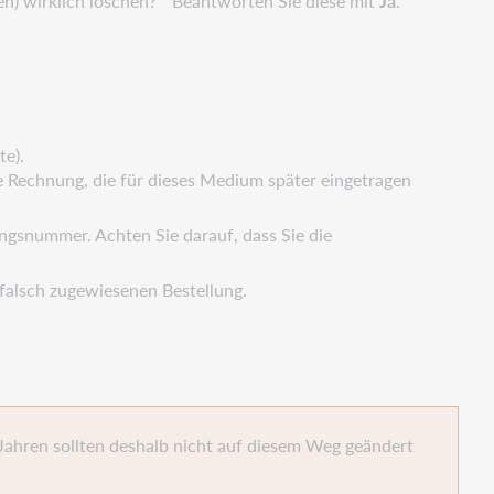
n) wirklich löschen? " Beantworten Sie diese mit
Ja
.
te).
e Rechnung, die für dieses Medium später eingetragen
gsnummer. Achten Sie darauf, dass Sie die
r falsch zugewiesenen Bestellung.
ahren sollten deshalb nicht auf diesem Weg geändert