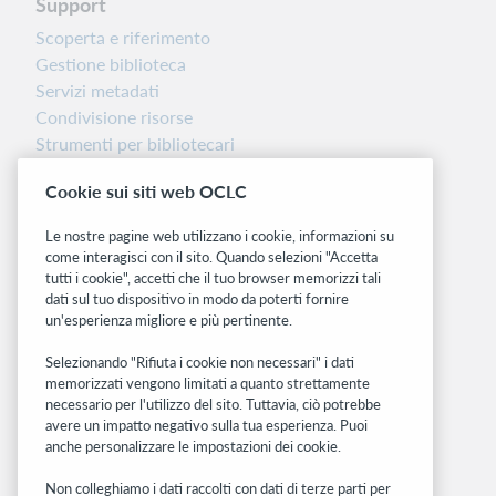
Support
Scoperta e riferimento
Gestione biblioteca
Servizi metadati
Condivisione risorse
Strumenti per bibliotecari
Nota sulla versione
Cookie sui siti web OCLC
Dashboard di stato del sistema
Le nostre pagine web utilizzano i cookie, informazioni su
Siti correlati
come interagisci con il sito. Quando selezioni "Accetta
tutti i cookie", accetti che il tuo browser memorizzi tali
OCLC.org
dati sul tuo dispositivo in modo da poterti fornire
BibFormats
un'esperienza migliore e più pertinente.
Community
Ricerca
Selezionando "Rifiuta i cookie non necessari" i dati
memorizzati vengono limitati a quanto strettamente
WebJunction
necessario per l'utilizzo del sito. Tuttavia, ciò potrebbe
Rete sviluppatori
avere un impatto negativo sulla tua esperienza. Puoi
anche personalizzare le impostazioni dei cookie.
Stay in the know.
Non colleghiamo i dati raccolti con dati di terze parti per