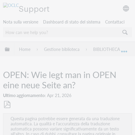
Support
Nota sulla versione
Dashboard di stato del sistema
Contattaci
Espandi/comprimi la gerarchia globale
Home
Gestione biblioteca
BIBLIOTHECA
Esp
OPEN: Wie legt man in OPEN
eine neue Seite an?
Ultimo aggiornamento
Apr 21, 2026
Salva
Questa pagina potrebbe essere generata da una traduzione
come
automatica. La qualità e l'accuratezza della traduzione
PDF
automatica possono variare significativamente da un testo
all'altro. In caso di dubbi, consultare la pagina originale in