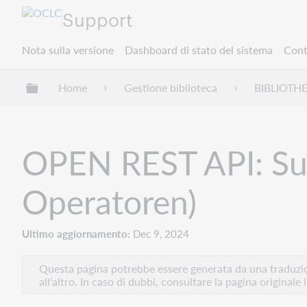
Support
Nota sulla versione
Dashboard di stato del sistema
Cont
Espandi/comprimi la gerarchia globale
Home
Gestione biblioteca
BIBLIOTH
OPEN REST API: Suc
Operatoren)
Ultimo aggiornamento
Dec 9, 2024
Questa pagina potrebbe essere generata da una traduzion
all'altro. In caso di dubbi, consultare la pagina originale 