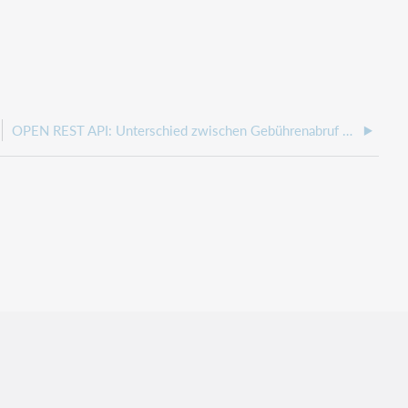
OPEN REST API: Unterschied zwischen Gebührenabruf über REST API und Leserkonto in BIBLIOTHECAnext