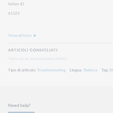
Seiten ID
61323
Torna all'inizio
ARTICOLI CONSIGLIATI
There are no recommended articles.
Tipo di articolo
Troubleshooting
Lingua
Tedesco
Tag
B
Need help?