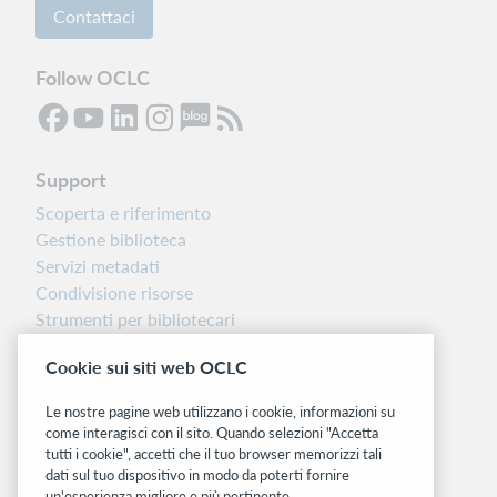
Contattaci
Follow OCLC
Support
Scoperta e riferimento
Gestione biblioteca
Servizi metadati
Condivisione risorse
Strumenti per bibliotecari
Nota sulla versione
Cookie sui siti web OCLC
Dashboard di stato del sistema
Le nostre pagine web utilizzano i cookie, informazioni su
Siti correlati
come interagisci con il sito. Quando selezioni "Accetta
tutti i cookie", accetti che il tuo browser memorizzi tali
OCLC.org
dati sul tuo dispositivo in modo da poterti fornire
BibFormats
un'esperienza migliore e più pertinente.