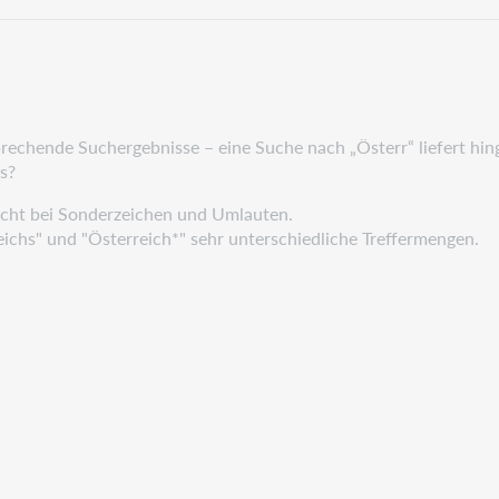
prechende Suchergebnisse – eine Suche nach „Österr“ liefert hin
es?
icht bei Sonderzeichen und Umlauten.
eichs" und "Österreich*" sehr unterschiedliche Treffermengen.