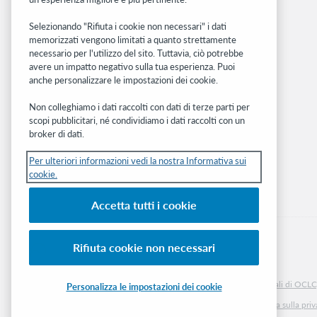
Community
Ricerca
Selezionando "Rifiuta i cookie non necessari" i dati
memorizzati vengono limitati a quanto strettamente
WebJunction
necessario per l'utilizzo del sito. Tuttavia, ciò potrebbe
Rete sviluppatori
avere un impatto negativo sulla tua esperienza. Puoi
anche personalizzare le impostazioni dei cookie.
Stay in the know.
Non colleghiamo i dati raccolti con dati di terze parti per
Ricevi gli ultimi aggiornamenti di prodotti,
scopi pubblicitari, né condividiamo i dati raccolti con un
ricerche, eventi e molto altro direttamente
broker di dati.
nella tua casella di posta.
Per ulteriori informazioni vedi la nostra Informativa sui
cookie.
Subscribe now
Accetta tutti i cookie
Rifiuta cookie non necessari
© 2026 OCLC
Marchi e/o marchi di servizio nazionali e internazionali di OCLC, 
Personalizza le impostazioni dei cookie
Informativa sui cookie
Elenco e impostazioni dei cookie
Informativa sulla pri