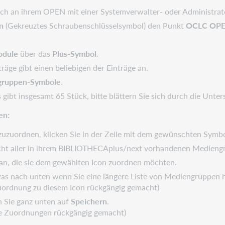
ich an ihrem OPEN mit einer Systemverwalter- oder Administra
n
(Gekreuztes Schraubenschlüsselsymbol) den Punkt
OCLC OP
odule
über das
Plus-Symbol
.
räge gibt einen beliebigen der Einträge an.
gruppen-Symbole
.
s gibt insgesamt 65 Stück, bitte blättern Sie sich durch die Unte
en:
uzuordnen, klicken Sie in der Zeile mit dem gewünschten Symbo
cht aller in ihrem BIBLIOTHECAplus/next vorhandenen Medieng
 an, die sie dem gewählten Icon zuordnen möchten.
etwas nach unten wenn Sie eine längere Liste von Mediengruppen 
Zuordnung zu diesem Icon rückgängig gemacht)
 Sie ganz unten auf
Speichern
.
le Zuordnungen rückgängig gemacht)