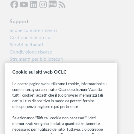
Support
Scoperta e riferimento
Gestione biblioteca
Servizi metadati
Condivisione risorse
Strumenti per bibliotecari
Nota sulla versione
Cookie sui siti web OCLC
Dashboard di stato del sistema
Le nostre pagine web utilizzano i cookie, informazioni su
Siti correlati
come interagisci con il sito. Quando selezioni "Accetta
tutti i cookie", accetti che il tuo browser memorizzi tali
OCLC.org
dati sul tuo dispositivo in modo da poterti fornire
BibFormats
un'esperienza migliore e più pertinente.
Community
Ricerca
Selezionando "Rifiuta i cookie non necessari" i dati
memorizzati vengono limitati a quanto strettamente
WebJunction
necessario per l'utilizzo del sito. Tuttavia, ciò potrebbe
Rete sviluppatori