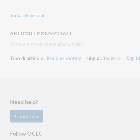
Torna all'inizio
ARTICOLI CONSIGLIATI
There are no recommended articles.
Tipo di articolo
Troubleshooting
Lingua
Tedesco
Tag
B
Need help?
Contattaci
Follow OCLC