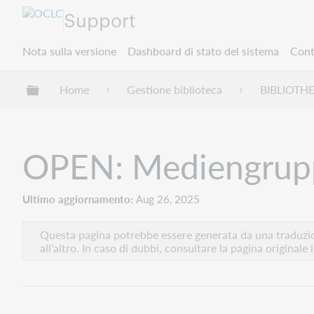
Support
Nota sulla versione
Dashboard di stato del sistema
Cont
Espandi/comprimi la gerarchia globale
Home
Gestione biblioteca
BIBLIOTH
OPEN: Mediengrup
Ultimo aggiornamento
Aug 26, 2025
Questa pagina potrebbe essere generata da una traduzion
all'altro. In caso di dubbi, consultare la pagina originale 