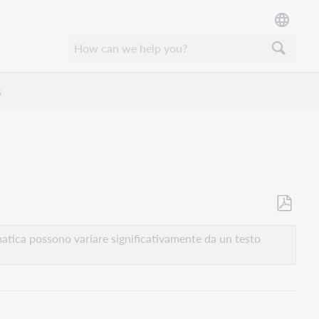
s
Salva
come
atica possono variare significativamente da un testo
PDF