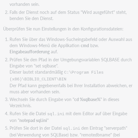
vorhanden sein.
Falls der Dienst noch auf dem Status "Wird ausgeführt" steht,
benden Sie den Dienst.
Überprüfen Sie nun Einstellungen in den Konfigurationsdateien:
Rufen Sie über das Windows-Sucheingabefeld oder Auswahl aus
dem Windows-Menü die Applikation
cmd
bzw.
Eingabeaufforderung
auf.
Prüfen Sie den Pfad in der Umgebungsvariablen SQLBASE durch
Eingabe von "set sqlbase".
Dieser lautet standardmäßig
C:\Program Files
(x86)\BIBLIO_CLIENT\BIN
Der Pfad kann gegebenenfalls bei Ihrer Installation abweichen, er
muss aber vorhanden sein.
Wechseln Sie durch Eingabe von "
cd %sqlbase%
" in dieses
Verzeichnis.
Rufen Sie die Datei
mit dem Editor auf über Eingabe
sql.ini
von "
notepad sql.ini
"
Prüfen Sie dort in der Datei
den Eintrag "serverpath"
sql.ini
(bei Verwendung von SQLBase) bzw. "remotedbname" (bei