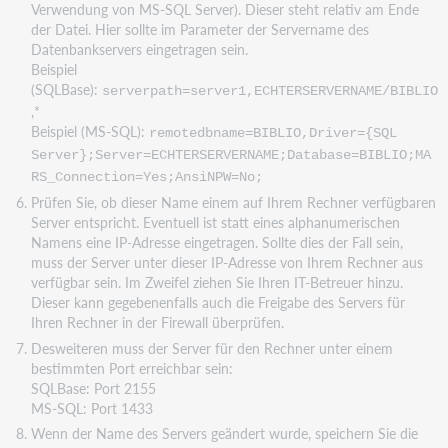
Verwendung von MS-SQL Server). Dieser steht relativ am Ende
der Datei. Hier sollte im Parameter der Servername des
Datenbankservers eingetragen sein.
Beispiel
(SQLBase):
serverpath=server1,ECHTERSERVERNAME/BIBLIO
,*
Beispiel (MS-SQL):
remotedbname=BIBLIO,Driver={SQL
Server};Server=ECHTERSERVERNAME;Database=BIBLIO;MA
RS_Connection=Yes;AnsiNPW=No;
Prüfen Sie, ob dieser Name einem auf Ihrem Rechner verfügbaren
Server entspricht. Eventuell ist statt eines alphanumerischen
Namens eine IP-Adresse eingetragen. Sollte dies der Fall sein,
muss der Server unter dieser IP-Adresse von Ihrem Rechner aus
verfügbar sein. Im Zweifel ziehen Sie Ihren IT-Betreuer hinzu.
Dieser kann gegebenenfalls auch die Freigabe des Servers für
Ihren Rechner in der Firewall überprüfen.
Desweiteren muss der Server für den Rechner unter einem
bestimmten Port erreichbar sein:
SQLBase: Port 2155
MS-SQL: Port 1433
Wenn der Name des Servers geändert wurde, speichern Sie die