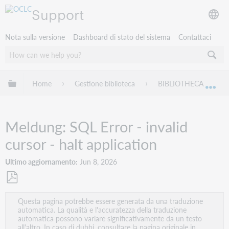
Support
Nota sulla versione
Dashboard di stato del sistema
Contattaci
Espandi/comprimi la gerarchia globale
Home
Gestione biblioteca
BIBLIOTHECA
Esp
Meldung: SQL Error - invalid
cursor - halt application
Ultimo aggiornamento
Jun 8, 2026
Salva
Questa pagina potrebbe essere generata da una traduzione
come
automatica. La qualità e l'accuratezza della traduzione
PDF
automatica possono variare significativamente da un testo
all'altro. In caso di dubbi, consultare la pagina originale in