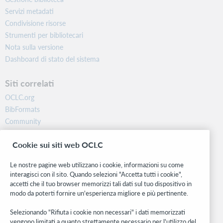
Servizi metadati
Condivisione risorse
Strumenti per bibliotecari
Nota sulla versione
Dashboard di stato del sistema
Siti correlati
OCLC.org
BibFormats
Community
Ricerca
Cookie sui siti web OCLC
WebJunction
Rete sviluppatori
Le nostre pagine web utilizzano i cookie, informazioni su come
interagisci con il sito. Quando selezioni "Accetta tutti i cookie",
Stay in the know.
accetti che il tuo browser memorizzi tali dati sul tuo dispositivo in
modo da poterti fornire un'esperienza migliore e più pertinente.
Ricevi gli ultimi aggiornamenti di prodotti, ricerche, eventi e molto
altro direttamente nella tua casella di posta.
Selezionando "Rifiuta i cookie non necessari" i dati memorizzati
vengono limitati a quanto strettamente necessario per l'utilizzo del