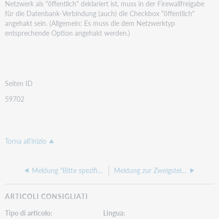
Netzwerk als "öffentlich" deklariert ist, muss in der Firewallfreigabe
für die Datenbank-Verbindung (auch) die Checkbox "öffentlich"
angehakt sein. (Allgemein: Es muss die dem Netzwerktyp
entsprechende Option angehakt werden.)
Seiten ID
59702
Torna all'inizio
Meldung "Bitte spezifizieren Sie die Suche!" bei Recherche im Web-OPAC
Meldung zur Zweigstellenzuordnung des Arbeitsplatzes
ARTICOLI CONSIGLIATI
Tipo di articolo
Lingua