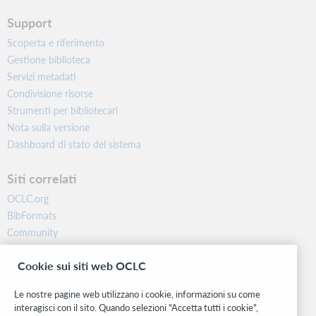
Support
Scoperta e riferimento
Gestione biblioteca
Servizi metadati
Condivisione risorse
Strumenti per bibliotecari
Nota sulla versione
Dashboard di stato del sistema
Siti correlati
OCLC.org
BibFormats
Community
Ricerca
Cookie sui siti web OCLC
WebJunction
Rete sviluppatori
Le nostre pagine web utilizzano i cookie, informazioni su come
interagisci con il sito. Quando selezioni "Accetta tutti i cookie",