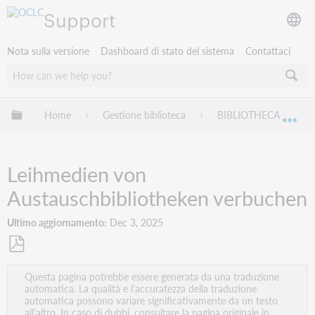
Support
Nota sulla versione
Dashboard di stato del sistema
Contattaci
Espandi/comprimi la gerarchia globale
Home
Gestione biblioteca
BIBLIOTHECA
Esp
Leihmedien von
Austauschbibliotheken verbuchen
Ultimo aggiornamento
Dec 3, 2025
Salva
Questa pagina potrebbe essere generata da una traduzione
come
automatica. La qualità e l'accuratezza della traduzione
PDF
automatica possono variare significativamente da un testo
all'altro. In caso di dubbi, consultare la pagina originale in