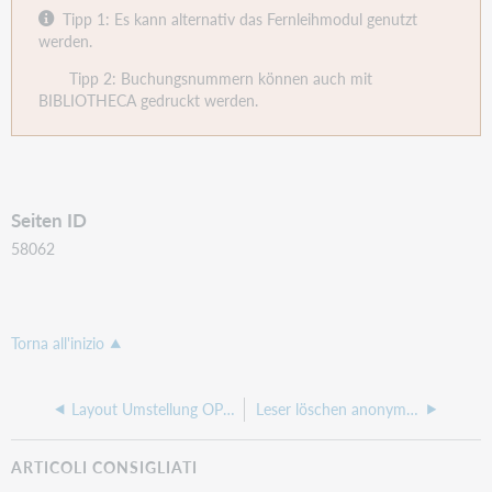
Tipp 1: Es kann alternativ das Fernleihmodul genutzt
werden.
Tipp 2: Buchungsnummern können auch mit
BIBLIOTHECA gedruckt werden.
Seiten ID
58062
Torna all'inizio
Layout Umstellung OPEN (Nukeville Morpheus zu UnlimitedColorPack20054)
Leser löschen anonymisiert
ARTICOLI CONSIGLIATI