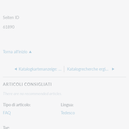
Seiten ID
61890
Torna all'inizio
Katalogkartenanzeige: Die Vollanzeige kann nur einmal geöffnet werden
Katalogrecherche ergibt nicht dieselbe Treffermenge wie die Medienstatistik
ARTICOLI CONSIGLIATI
There are no recommended articles.
Tipo di articolo
Lingua
FAQ
Tedesco
Tag