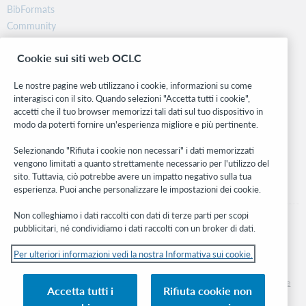
BibFormats
Community
Ricerca
Cookie sui siti web OCLC
WebJunction
Rete sviluppatori
Le nostre pagine web utilizzano i cookie, informazioni su come
interagisci con il sito. Quando selezioni "Accetta tutti i cookie",
Stay in the know.
accetti che il tuo browser memorizzi tali dati sul tuo dispositivo in
modo da poterti fornire un'esperienza migliore e più pertinente.
Ricevi gli ultimi aggiornamenti di prodotti, ricerche, eventi e molto
altro direttamente nella tua casella di posta.
Selezionando "Rifiuta i cookie non necessari" i dati memorizzati
vengono limitati a quanto strettamente necessario per l'utilizzo del
Subscribe now
sito. Tuttavia, ciò potrebbe avere un impatto negativo sulla tua
esperienza. Puoi anche personalizzare le impostazioni dei cookie.
Non colleghiamo i dati raccolti con dati di terze parti per scopi
pubblicitari, né condividiamo i dati raccolti con un broker di dati.
Per ulteriori informazioni vedi la nostra Informativa sui cookie.
© 2026 OCLC
Marchi e/o marchi di servizio nazionali e internazionali di OCLC, Inc. e delle sue
Accetta tutti i
Rifiuta cookie non
affiliate