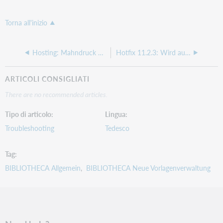
Torna all'inizio
Hosting: Mahndruck über Word funktioniert nicht bei allen Kennungen
Hotfix 11.2.3: Wird auch der Exemplarstatus "Verfügbar" geschützt?
ARTICOLI CONSIGLIATI
There are no recommended articles.
Tipo di articolo
Lingua
Troubleshooting
Tedesco
Tag
BIBLIOTHECA Allgemein
BIBLIOTHECA Neue Vorlagenverwaltung