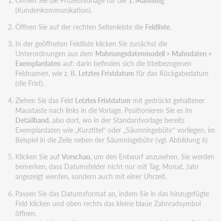
(Kundenkommunikation).
Öffnen Sie auf der rechten Seitenleiste die
Feldliste
.
In der geöffneten Feldliste klicken Sie zunächst die
Unterordnungen aus dem
Mahnungsdatenmodell > Mahndaten >
Exemplardaten
auf: darin befinden sich die titelbezogenen
Feldnamen, wie z. B.
Letztes Fristdatum
für das Rückgabedatum
(die Frist).
Ziehen Sie das Feld
Letztes Fristdatum
mit gedrückt gehaltener
Maustaste nach links in die Vorlage. Positionieren Sie es im
Detailband
, also dort, wo in der Standardvorlage bereits
Exemplardaten wie „Kurztitel“ oder „Säumnisgebühr“ vorliegen, im
Beispiel in die Zeile neben der Säumnisgebühr (vgl. Abbildung 6)
Klicken Sie auf
Vorschau
, um den Entwurf anzusehen. Sie werden
bemerken, dass Datumsfelder nicht nur mit Tag, Monat, Jahr
angezeigt werden, sondern auch mit einer Uhrzeit.
Passen Sie das Datumsformat an, indem Sie in das hinzugefügte
Feld klicken und oben rechts das kleine blaue Zahnradsymbol
öffnen.