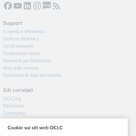
Support
Scoperta e riferimento
Gestione biblioteca
Servizi metadati
Condivisione risorse
Strumenti per bibliotecari
Nota sulla versione
Dashboard di stato del sistema
Siti correlati
OCLC.org
BibFormats
Community
Ricerca
Cookie sui siti web OCLC
WebJunction
Rete sviluppatori