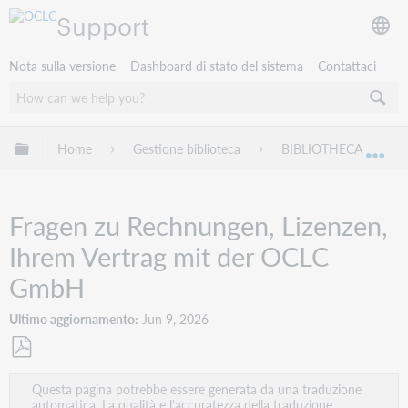
Support
Nota sulla versione
Dashboard di stato del sistema
Contattaci
Espandi/comprimi la gerarchia globale
Home
Gestione biblioteca
BIBLIOTHECA
Esp
Fragen zu Rechnungen, Lizenzen,
Ihrem Vertrag mit der OCLC
GmbH
Ultimo aggiornamento
Jun 9, 2026
Salva
Questa pagina potrebbe essere generata da una traduzione
come
automatica. La qualità e l'accuratezza della traduzione