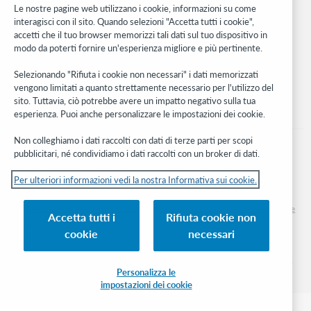
Le nostre pagine web utilizzano i cookie, informazioni su come
interagisci con il sito. Quando selezioni "Accetta tutti i cookie",
Stay in the know.
accetti che il tuo browser memorizzi tali dati sul tuo dispositivo in
modo da poterti fornire un'esperienza migliore e più pertinente.
Ricevi gli ultimi aggiornamenti di prodotti, ricerche, eventi e molto
altro direttamente nella tua casella di posta.
Selezionando "Rifiuta i cookie non necessari" i dati memorizzati
vengono limitati a quanto strettamente necessario per l'utilizzo del
Subscribe now
sito. Tuttavia, ciò potrebbe avere un impatto negativo sulla tua
esperienza. Puoi anche personalizzare le impostazioni dei cookie.
Non colleghiamo i dati raccolti con dati di terze parti per scopi
pubblicitari, né condividiamo i dati raccolti con un broker di dati.
Per ulteriori informazioni vedi la nostra Informativa sui cookie.
© 2026 OCLC
Marchi e/o marchi di servizio nazionali e internazionali di OCLC, Inc. e delle sue
Accetta tutti i
Rifiuta cookie non
affiliate
cookie
necessari
Informativa sui cookie
Elenco e impostazioni dei cookie
Informativa sulla privacy
Dichiarazione di accessibilità
Certificato ISO 27001
Personalizza le
impostazioni dei cookie