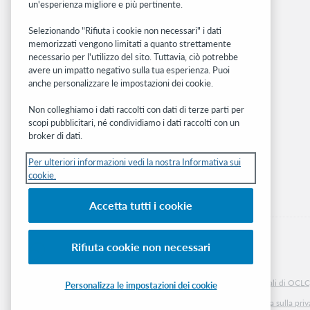
un'esperienza migliore e più pertinente.
Community
Ricerca
Selezionando "Rifiuta i cookie non necessari" i dati
memorizzati vengono limitati a quanto strettamente
WebJunction
necessario per l'utilizzo del sito. Tuttavia, ciò potrebbe
Rete sviluppatori
avere un impatto negativo sulla tua esperienza. Puoi
anche personalizzare le impostazioni dei cookie.
Stay in the know.
Non colleghiamo i dati raccolti con dati di terze parti per
Ricevi gli ultimi aggiornamenti di prodotti,
scopi pubblicitari, né condividiamo i dati raccolti con un
ricerche, eventi e molto altro direttamente
broker di dati.
nella tua casella di posta.
Per ulteriori informazioni vedi la nostra Informativa sui
cookie.
Subscribe now
Accetta tutti i cookie
Rifiuta cookie non necessari
© 2026 OCLC
Marchi e/o marchi di servizio nazionali e internazionali di OCLC, 
Personalizza le impostazioni dei cookie
Informativa sui cookie
Elenco e impostazioni dei cookie
Informativa sulla pri