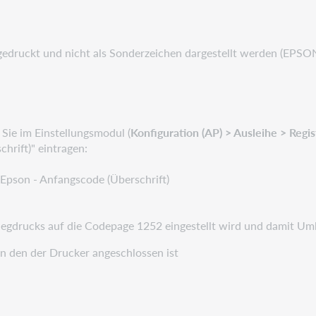
 gedruckt und nicht als Sonderzeichen dargestellt werden (EPSO
ie im Einstellungsmodul (
Konfiguration (AP) > Ausleihe > Regi
hrift)" eintragen:
: Epson - Anfangscode (Überschrift)
elegdrucks auf die Codepage 1252 eingestellt wird und
damit Uml
an den der Drucker angeschlossen ist