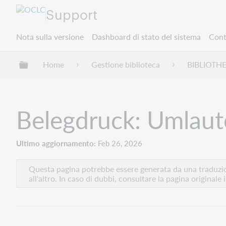
Support
Nota sulla versione
Dashboard di stato del sistema
Cont
Espandi/comprimi la gerarchia globale
Home
Gestione biblioteca
BIBLIOTH
Belegdruck: Umlaut
Ultimo aggiornamento
Feb 26, 2026
Questa pagina potrebbe essere generata da una traduzion
all'altro. In caso di dubbi, consultare la pagina originale 