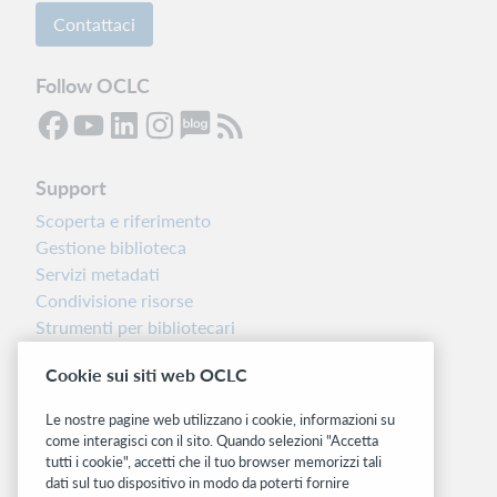
Contattaci
Follow OCLC
Support
Scoperta e riferimento
Gestione biblioteca
Servizi metadati
Condivisione risorse
Strumenti per bibliotecari
Nota sulla versione
Cookie sui siti web OCLC
Dashboard di stato del sistema
Le nostre pagine web utilizzano i cookie, informazioni su
Siti correlati
come interagisci con il sito. Quando selezioni "Accetta
tutti i cookie", accetti che il tuo browser memorizzi tali
OCLC.org
dati sul tuo dispositivo in modo da poterti fornire
BibFormats