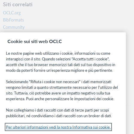
Siti correlati
OCLC.org
BibFormats
Community
Ricerca
Cookie sui siti web OCLC
WebJunction
Rete sviluppatori
Le nostre pagine web utilizzano i cookie, informazioni su come
interagisci con il sito. Quando selezioni "Accetta tutti i cookie",
Stay in the know.
accetti che il tuo browser memorizzi tali dati sul tuo dispositivo in
modo da poterti fornire un'esperienza migliore e più pertinente.
Ricevi gli ultimi aggiornamenti di prodotti, ricerche, eventi e molto
altro direttamente nella tua casella di posta.
Selezionando "Rifiuta i cookie non necessari" i dati memorizzati
vengono limitati a quanto strettamente necessario per l'utilizzo del
Subscribe now
sito. Tuttavia, ciò potrebbe avere un impatto negativo sulla tua
esperienza. Puoi anche personalizzare le impostazioni dei cookie.
Non colleghiamo i dati raccolti con dati di terze parti per scopi
pubblicitari, né condividiamo i dati raccolti con un broker di dati.
Per ulteriori informazioni vedi la nostra Informativa sui cookie.
© 2026 OCLC