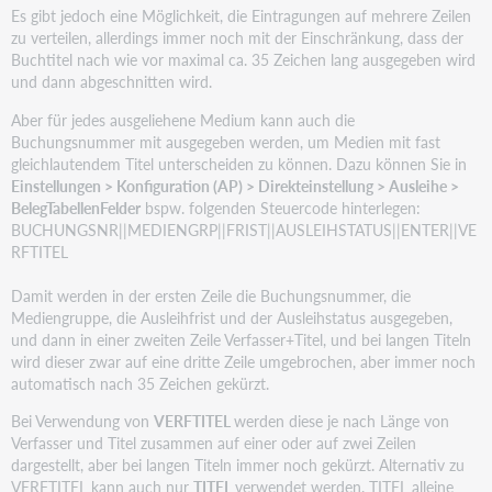
Es gibt jedoch eine Möglichkeit, die Eintragungen auf mehrere Zeilen
zu verteilen, allerdings immer noch mit der Einschränkung, dass der
Buchtitel nach wie vor maximal ca. 35 Zeichen lang ausgegeben wird
und dann abgeschnitten wird.
Aber für jedes ausgeliehene Medium kann auch die
Buchungsnummer mit ausgegeben werden, um Medien mit fast
gleichlautendem Titel unterscheiden zu können. Dazu können Sie in
Einstellungen > Konfiguration (AP) > Direkteinstellung > Ausleihe >
BelegTabellenFelder
bspw. folgenden Steuercode hinterlegen:
BUCHUNGSNR||MEDIENGRP||FRIST||AUSLEIHSTATUS||ENTER||VE
RFTITEL
Damit werden in der ersten Zeile die Buchungsnummer, die
Mediengruppe, die Ausleihfrist und der Ausleihstatus ausgegeben,
und dann in einer zweiten Zeile Verfasser+Titel, und bei langen Titeln
wird dieser zwar auf eine dritte Zeile umgebrochen, aber immer noch
automatisch nach 35 Zeichen gekürzt.
Bei Verwendung von
VERFTITEL
werden diese je nach Länge von
Verfasser und Titel zusammen auf einer oder auf zwei Zeilen
dargestellt, aber bei langen Titeln immer noch gekürzt. Alternativ zu
VERFTITEL kann auch nur
TITEL
verwendet werden. TITEL alleine