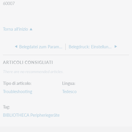
60007
Torna all'inizio
Belegdatei zum Parameter BelegTabellenFelderZ
Belegdruck: Einstellungen Schriftgröße - Hosting
ARTICOLI CONSIGLIATI
There are no recommended articles.
Tipo di articolo
Lingua
Troubleshooting
Tedesco
Tag
BIBLIOTHECA Peripheriegeräte