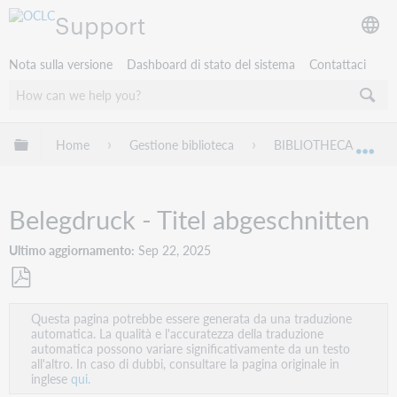
Support
Nota sulla versione
Dashboard di stato del sistema
Contattaci
Espandi/comprimi la gerarchia globale
Home
Gestione biblioteca
BIBLIOTHECA
Esp
Belegdruck - Titel abgeschnitten
Ultimo aggiornamento
Sep 22, 2025
Salva
Questa pagina potrebbe essere generata da una traduzione
come
automatica. La qualità e l'accuratezza della traduzione
PDF
automatica possono variare significativamente da un testo
all'altro. In caso di dubbi, consultare la pagina originale in
inglese
qui.