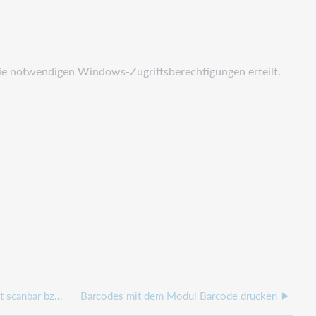
 die notwendigen Windows-Zugriffsberechtigungen erteilt.
Barcodes aus dem Barcodedruckmodul nicht scanbar bzw. abgeschnitten
Barcodes mit dem Modul Barcode drucken