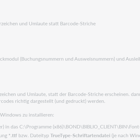
rzeichen und Umlaute statt Barcode-Striche
ckmodul (Buchungsnummern und Ausweisnummern) und Ausleih
eichen und Umlaute, statt der Barcode-Striche erscheinen. dann
arcodes richtig dargestellt (und gedruckt) werden.
 Windows zu installieren:
er) in das C:\Programme (x86)\BOND\BIBLIO_CLIENT\BIN\Font-
dung
*.ttf
bzw. Dateityp
TrueType-Schriftartendatei
(je nach Win