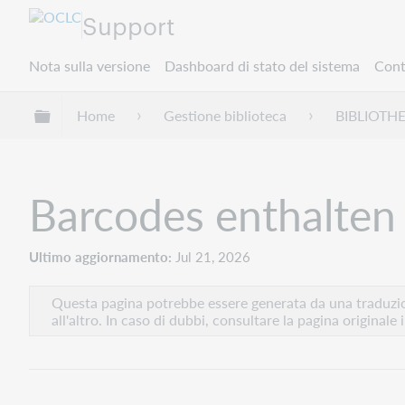
Support
Nota sulla versione
Dashboard di stato del sistema
Cont
Espandi/comprimi la gerarchia globale
Home
Gestione biblioteca
BIBLIOTH
Barcodes enthalten
Ultimo aggiornamento
Jul 21, 2026
Questa pagina potrebbe essere generata da una traduzion
all'altro. In caso di dubbi, consultare la pagina originale 