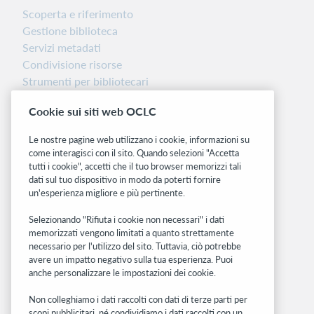
Scoperta e riferimento
Gestione biblioteca
Servizi metadati
Condivisione risorse
Strumenti per bibliotecari
Nota sulla versione
Cookie sui siti web OCLC
Dashboard di stato del sistema
Le nostre pagine web utilizzano i cookie, informazioni su
Siti correlati
come interagisci con il sito. Quando selezioni "Accetta
tutti i cookie", accetti che il tuo browser memorizzi tali
OCLC.org
dati sul tuo dispositivo in modo da poterti fornire
BibFormats
un'esperienza migliore e più pertinente.
Community
Ricerca
Selezionando "Rifiuta i cookie non necessari" i dati
memorizzati vengono limitati a quanto strettamente
WebJunction
necessario per l'utilizzo del sito. Tuttavia, ciò potrebbe
Rete sviluppatori
avere un impatto negativo sulla tua esperienza. Puoi
anche personalizzare le impostazioni dei cookie.
Stay in the know.
Non colleghiamo i dati raccolti con dati di terze parti per
Ricevi gli ultimi aggiornamenti di prodotti,
scopi pubblicitari, né condividiamo i dati raccolti con un