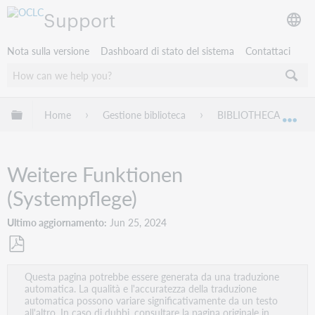
Support
Nota sulla versione
Dashboard di stato del sistema
Contattaci
Espandi/comprimi la gerarchia globale
Home
Gestione biblioteca
BIBLIOTHECA
Esp
Weitere Funktionen
(Systempflege)
Ultimo aggiornamento
Jun 25, 2024
Salva
Questa pagina potrebbe essere generata da una traduzione
come
automatica. La qualità e l'accuratezza della traduzione
PDF
automatica possono variare significativamente da un testo
all'altro. In caso di dubbi, consultare la pagina originale in