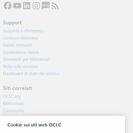
Support
Scoperta e riferimento
Gestione biblioteca
Servizi metadati
Condivisione risorse
Strumenti per bibliotecari
Nota sulla versione
Dashboard di stato del sistema
Siti correlati
OCLC.org
BibFormats
Community
Ricerca
Cookie sui siti web OCLC
WebJunction
Rete sviluppatori