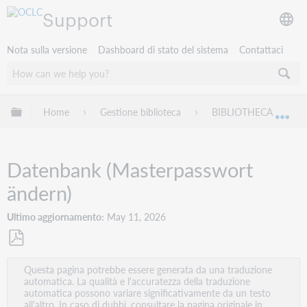
Support
Nota sulla versione
Dashboard di stato del sistema
Contattaci
Espandi/comprimi la gerarchia globale
Home
Gestione biblioteca
BIBLIOTHECA
Esp
Datenbank (Masterpasswort
ändern)
Ultimo aggiornamento
May 11, 2026
Salva
Questa pagina potrebbe essere generata da una traduzione
come
automatica. La qualità e l'accuratezza della traduzione
PDF
automatica possono variare significativamente da un testo
all'altro. In caso di dubbi, consultare la pagina originale in