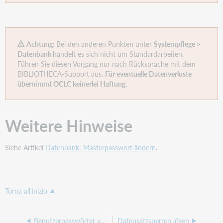
Achtung:
Bei den anderen Punkten unter
Systempflege >
Datenbank
handelt es sich nicht um Standardarbeiten.
Führen Sie diesen Vorgang nur nach Rücksprache mit dem
BIBLIOTHECA-Support aus.
Für eventuelle Datenverluste
übernimmt OCLC keinerlei Haftung.
Weitere Hinweise
Siehe Artikel
Datenbank: Masterpasswort ändern
.
Torna all'inizio
Benutzerpasswörter verschlüsseln
Datensatzsperren lösen