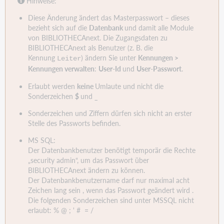
Hinweise:
Diese Änderung ändert das Masterpasswort – dieses
bezieht sich auf die
Datenbank
und damit alle Module
von BIBLIOTHECAnext. Die Zugangsdaten zu
BIBLIOTHECAnext als Benutzer (z. B. die
Kennung
) ändern Sie unter
Kennungen >
Leiter
Kennungen verwalten
:
User-Id
und
User-Passwort
.
Erlaubt werden
keine
Umlaute und nicht die
Sonderzeichen
$
und
_
Sonderzeichen und Ziffern dürfen sich nicht an erster
Stelle des Passworts befinden.
MS SQL:
Der Datenbankbenutzer benötigt temporär die Rechte
„security admin“, um das Passwort über
BIBLIOTHECAnext ändern zu können.
Der Datenbankbenutzername darf nur maximal acht
Zeichen lang sein , wenn das Passwort geändert wird .
Die folgenden Sonderzeichen sind unter MSSQL nicht
erlaubt: % @ ; ' # = /