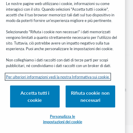
Le nostre pagine web utilizzano i cookie, informazioni su come
interagisci con il sito. Quando selezioni "Accetta tutti i cookie",
Stay in the know.
accetti che il tuo browser memorizzi tali dati sul tuo dispositivo in
modo da poterti fornire un'esperienza migliore e più pertinente.
Ricevi gli ultimi aggiornamenti di prodotti, ricerche, eventi e molto
altro direttamente nella tua casella di posta.
Selezionando "Rifiuta i cookie non necessari" i dati memorizzati
vengono limitati a quanto strettamente necessario per l'utilizzo del
Subscribe now
sito. Tuttavia, ciò potrebbe avere un impatto negativo sulla tua
esperienza. Puoi anche personalizzare le impostazioni dei cookie.
Non colleghiamo i dati raccolti con dati di terze parti per scopi
pubblicitari, né condividiamo i dati raccolti con un broker di dati.
Per ulteriori informazioni vedi la nostra Informativa sui cookie.
© 2026 OCLC
Marchi e/o marchi di servizio nazionali e internazionali di OCLC, Inc. e delle sue
Accetta tutti i
Rifiuta cookie non
affiliate
cookie
necessari
Informativa sui cookie
Elenco e impostazioni dei cookie
Informativa sulla privacy
Dichiarazione di accessibilità
Certificato ISO 27001
Personalizza le
impostazioni dei cookie