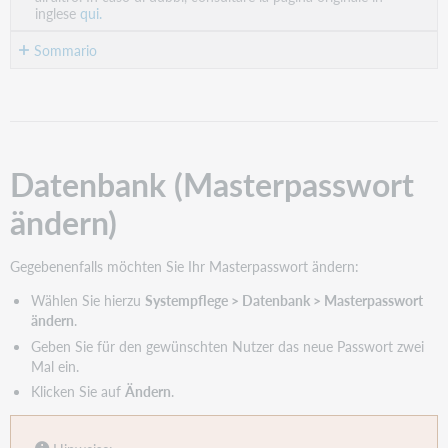
inglese
qui.
Sommario
Datenbank
(Masterpasswort
ändern)
Weitere
Datenbank (Masterpasswort
Hinweise
ändern)
Gegebenenfalls möchten Sie Ihr Masterpasswort ändern:
Wählen Sie hierzu
Systempflege > Datenbank > Masterpasswort
ändern
.
Geben Sie für den gewünschten Nutzer das neue Passwort zwei
Mal ein.
Klicken Sie auf
Ändern
.