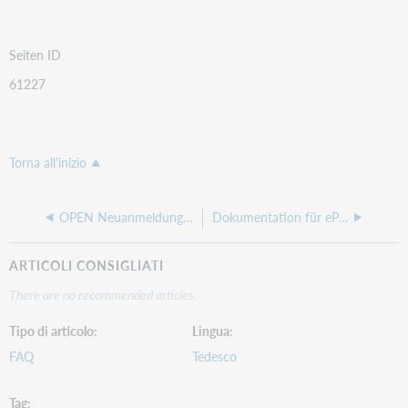
Seiten ID
61227
Torna all'inizio
OPEN Neuanmeldung: Vorläufige Ausweisnummern (ab V11.2)
Dokumentation für ePay21 (ab V11.0)
ARTICOLI CONSIGLIATI
There are no recommended articles.
Tipo di articolo
Lingua
FAQ
Tedesco
Tag