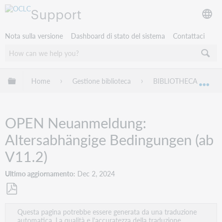
Support
Nota sulla versione
Dashboard di stato del sistema
Contattaci
Espandi/comprimi la gerarchia globale
Home
Gestione biblioteca
BIBLIOTHECA
Esp
OPEN Neuanmeldung:
Altersabhängige Bedingungen (ab
V11.2)
Ultimo aggiornamento
Dec 2, 2024
Salva
Questa pagina potrebbe essere generata da una traduzione
come
automatica. La qualità e l'accuratezza della traduzione