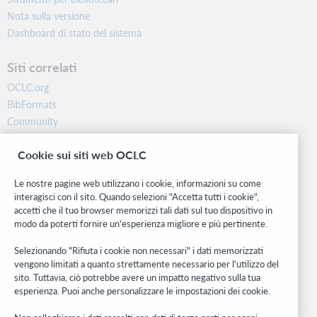
Nota sulla versione
Dashboard di stato del sistema
Siti correlati
OCLC.org
BibFormats
Community
Ricerca
Cookie sui siti web OCLC
WebJunction
Rete sviluppatori
Le nostre pagine web utilizzano i cookie, informazioni su come
interagisci con il sito. Quando selezioni "Accetta tutti i cookie",
Stay in the know.
accetti che il tuo browser memorizzi tali dati sul tuo dispositivo in
modo da poterti fornire un'esperienza migliore e più pertinente.
Ricevi gli ultimi aggiornamenti di prodotti, ricerche, eventi e molto
altro direttamente nella tua casella di posta.
Selezionando "Rifiuta i cookie non necessari" i dati memorizzati
vengono limitati a quanto strettamente necessario per l'utilizzo del
Subscribe now
sito. Tuttavia, ciò potrebbe avere un impatto negativo sulla tua
esperienza. Puoi anche personalizzare le impostazioni dei cookie.