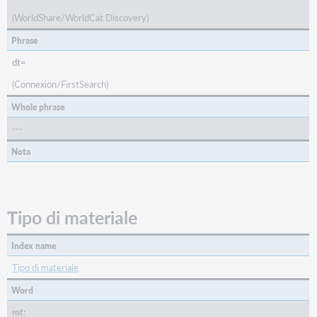
Leader/08
(WorldShare/WorldCat Discovery)
(Ctrl:
Phrase
Type
of
dt=
Control)
(Connexion/FirstSearch)
Leader/17
(Elvl:
Whole phrase
Encoding
---
Level)
Nota
Tipo di materiale
Index name
Tipo di materiale
Word
mt: