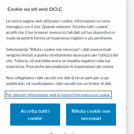
Ricerca
Cookie sui siti web OCLC
WebJunction
Rete sviluppatori
Le nostre pagine web utilizzano i cookie, informazioni su come
interagisci con il sito. Quando selezioni "Accetta tutti i cookie",
Stay in the know.
accetti che il tuo browser memorizzi tali dati sul tuo dispositivo in
modo da poterti fornire un'esperienza migliore e più pertinente.
Ricevi gli ultimi aggiornamenti di prodotti, ricerche, eventi e molto
altro direttamente nella tua casella di posta.
Selezionando "Rifiuta i cookie non necessari" i dati memorizzati
vengono limitati a quanto strettamente necessario per l'utilizzo del
Subscribe now
sito. Tuttavia, ciò potrebbe avere un impatto negativo sulla tua
esperienza. Puoi anche personalizzare le impostazioni dei cookie.
Non colleghiamo i dati raccolti con dati di terze parti per scopi
pubblicitari, né condividiamo i dati raccolti con un broker di dati.
Per ulteriori informazioni vedi la nostra Informativa sui cookie.
© 2026 OCLC
Marchi e/o marchi di servizio nazionali e internazionali di OCLC, Inc. e delle sue
Accetta tutti i
Rifiuta cookie non
affiliate
cookie
necessari
Informativa sui cookie
Elenco e impostazioni dei cookie
Informativa sulla privacy
Dichiarazione di accessibilità
Certificato ISO 27001