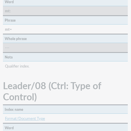
Word
mt:
Phrase
mt=
Whole phrase
---
Nota
Qualifier index.
Leader/08 (Ctrl: Type of
Control)
Index name
Format/Document Type
Word