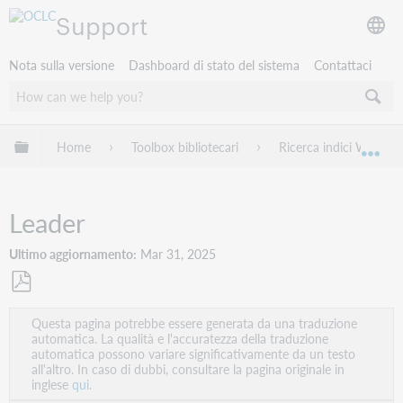
Support
Nota sulla versione
Dashboard di stato del sistema
Contattaci
Espandi/comprimi la gerarchia globale
Home
Toolbox bibliotecari
Ricerca indici WorldCa
Esp
Leader
Ultimo aggiornamento
Mar 31, 2025
Salva
Questa pagina potrebbe essere generata da una traduzione
come
automatica. La qualità e l'accuratezza della traduzione
PDF
automatica possono variare significativamente da un testo
all'altro. In caso di dubbi, consultare la pagina originale in
inglese
qui.