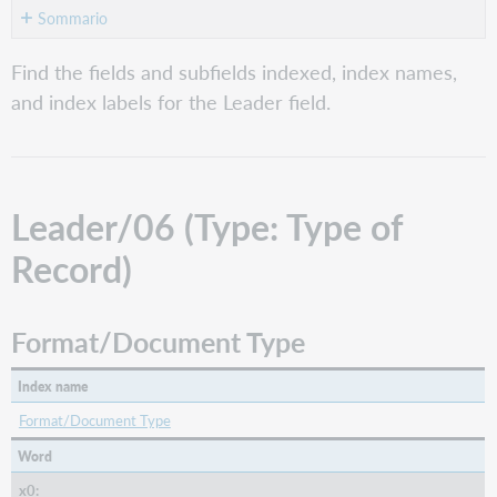
Sommario
Leader/06
Find the fields and subfields indexed, index names,
(Type:
and index labels for the Leader field.
Type
of
Record)
Format/Document
Type
Leader/06 (Type: Type of
Tipo
di
Record)
materiale
Leader/07
(Blvl:
Format/Document Type
Bibliographic
Level)
Index name
Format/Document
Format/Document Type
Type
Tipo
Word
di
x0:
materiale