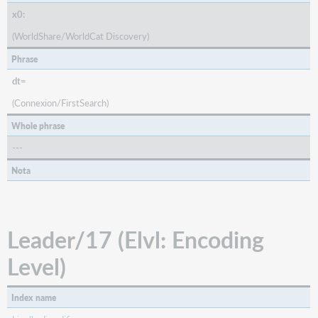
x0:
(WorldShare/WorldCat Discovery)
Phrase
dt=
(Connexion/FirstSearch)
Whole phrase
---
Nota
Leader/17 (Elvl: Encoding
Level)
Index name