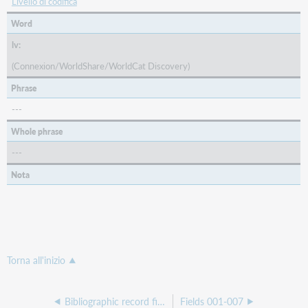
Livello di codifica
Word
lv:
(Connexion/WorldShare/WorldCat Discovery)
Phrase
---
Whole phrase
---
Nota
Torna all'inizio
Bibliographic record fields and subfields
Fields 001-007