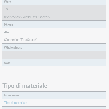
Word
x0:
(WorldShare/WorldCat Discovery)
Phrase
dt=
(Connexion/FirstSearch)
Whole phrase
---
Nota
Tipo di materiale
Index name
Tipo di materiale